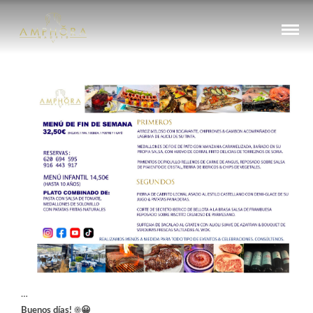
…
Buenos días!
☀️
😀