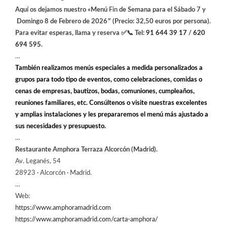
Aquí os dejamos nuestro «Menú
Fin
de Semana para el Sábado 7 y
Domingo 8 de Febrero
de 2026″ (Precio: 32,50 euros por persona).
Para evitar esperas, llama y reserva
✅
📞
Tel:
91 644 39 17
/
620
694 595
.
…
También realizamos menús especiales a medida personalizados a
grupos para todo tipo de eventos, como celebraciones, comidas o
cenas de empresas, bautizos, bodas, comuniones, cumpleaños,
reuniones familiares, etc. Consúltenos o visite nuestras excelentes
y amplias instalaciones y les prepararemos el menú más ajustado a
sus necesidades y presupuesto.
…
Restaurante Amphora Terraza Alcorcón (Madrid).
Av. Leganés, 54
28923 · Alcorcón · Madrid.
…
Web:
https://www.amphoramadrid.com
https://www.amphoramadrid.com/carta-amphora/