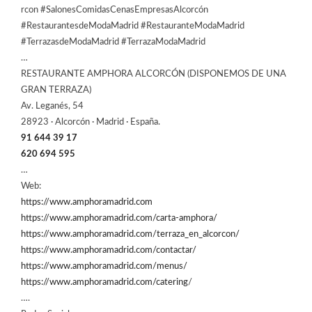
rcon #SalonesComidasCenasEmpresasAlcorcón
#RestaurantesdeModaMadrid #RestauranteModaMadrid
#TerrazasdeModaMadrid #TerrazaModaMadrid
…
RESTAURANTE AMPHORA ALCORCÓN (DISPONEMOS DE UNA
GRAN TERRAZA)
Av. Leganés, 54
28923 · Alcorcón · Madrid · España.
91 644 39 17
620 694 595
…
Web:
https://www.amphoramadrid.com
https://www.amphoramadrid.com/carta-amphora/
https://www.amphoramadrid.com/terraza_en_alcorcon/
https://www.amphoramadrid.com/contactar/
https://www.amphoramadrid.com/menus/
https://www.amphoramadrid.com/catering
/
….