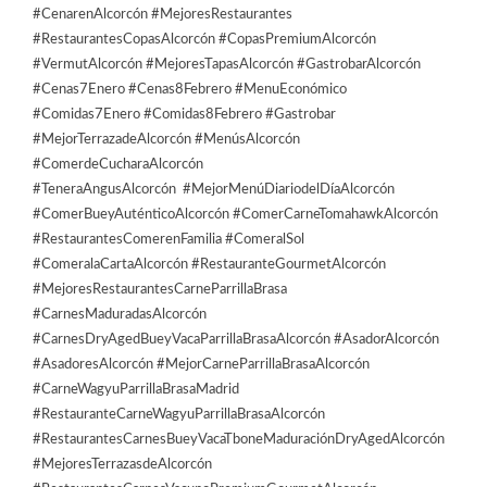
#CenarenAlcorcón #MejoresRestaurantes
#RestaurantesCopasAlcorcón #CopasPremiumAlcorcón
#VermutAlcorcón #MejoresTapasAlcorcón #GastrobarAlcorcón
#Cenas7Enero #Cenas8Febrero #MenuEconómico
#Comidas7Enero #Comidas8Febrero #Gastrobar
#MejorTerrazadeAlcorcón #MenúsAlcorcón
#ComerdeCucharaAlcorcón
#TeneraAngusAlcorcón #MejorMenúDiariodelDíaAlcorcón
#ComerBueyAuténticoAlcorcón #ComerCarneTomahawkAlcorcón
#RestaurantesComerenFamilia #ComeralSol
#ComeralaCartaAlcorcón #RestauranteGourmetAlcorcón
#MejoresRestaurantesCarneParrillaBrasa
#CarnesMaduradasAlcorcón
#CarnesDryAgedBueyVacaParrillaBrasaAlcorcón #AsadorAlcorcón
#AsadoresAlcorcón #MejorCarneParrillaBrasaAlcorcón
#CarneWagyuParrillaBrasaMadrid
#RestauranteCarneWagyuParrillaBrasaAlcorcón
#RestaurantesCarnesBueyVacaTboneMaduraciónDryAgedAlcorcón
#MejoresTerrazasdeAlcorcón