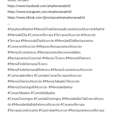
Redes Sociales:
https://www.facebook.com/amphoramadrid/
https://www.instagram.com/amphoramadrid/
https://www.tiktok.com/@restauranteamphoramadrid
…
#AmphoraMadrid #MenúsFindeSemanaEconómicosAlcorcónMadrid
#MenudelDia #ComerenTerraza #TerrazasAlcorcón #Alcorcón
#Terraza #MenúsdelDíaAlcorcón #MenúdelDíaRestaurantes
#ComerenAlcorcón #MejoresRestaurantesAlcorcón
#MenúsEconómicos #RestaurantesRecomendables
#RestaurantesGourmet #Menús7Enero #Menús8Febrero
#MenúFindeSemana7Enero
#MenúFindeSemana8Febrero #MenúsEconómicosAlcorcón
#Comeralairelibre #ComidasCenasTerrazasAlcorcon
#MenúsDiariosAlcorcón #MenúsSábado7Alcorcón
#MenúsDomingo8Alcorcón #Menúdeldíahoy
#CenasSábados #ComidaSábados
#CenasDomingos #ComidaDomingos #Menúdeldía7deEneroAlcorc
ón #Menúdeldía8deFebreroAlcorcón #CenarenTerraza
#TerrazasconEncanto #GastrobarAlcorcon #RestaurantesconTerraza