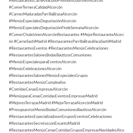
#RestaurantesCarnesVacunoPremiumGourmetAlcorcón
#ComerTerneraCalidadAlcorcón
#CarnesMaduradasParrillaBrasaAlcorcón
#MenúsEspecialesDegustaciónAlcorcón
#MenúsEspecialesDegustaciónFindeSemanaAlcorcón
#ComerChuletónenAlcorcónRestaurantes #MejorRestauranteAlcorc
ón #CarneSashiMadrid #RestaurantesParrillaBrasaVacaSashiMadrid
#RestaurantesEventos #RestaurantesMenúsCelebraciones
#RestaurantesSalonesBodasBautizosComuniones
#MenúsEspecialesparaEventosAlcorcón
#MenúsCelebracionesAlcorcón
#RestaurantesSalonesMenúsEspecialesGrupos
#RestaurantesMenúsCumpleaños
#ComidasCenasEmpresasAlcorcón
#MenúsparaCenasComidasEventosEmpresasMadrid
#MejoresTerrazasMadrid #MejorTerrazaAlcorcónMadrid
#PresupuestosMenúsBodasComunionesBautizosAlcorcón
#RestaurantesEspecializadosenGruposEventosCelebraciones
#RestaurantesSecretosconEncantoMadrid
#RestaurantesMenúsCenasComidasGruposEmpresasNavidadesAlco