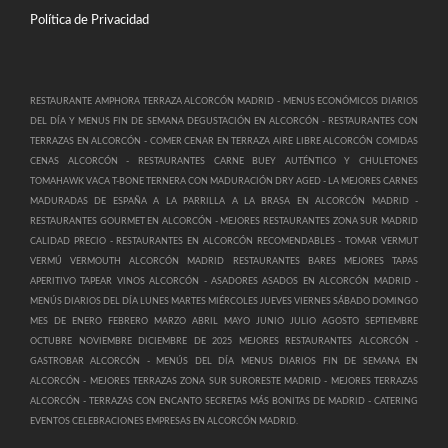
Política de Privacidad
RESTAURANTE AMPHORA TERRAZA ALCORCÓN MADRID -
MENUS ECONÓMICOS DIARIOS
DEL DÍA Y MENUS FIN DE SEMANA DEGUSTACIÓN EN ALCORCÓN -
RESTAURANTES CON
TERRAZAS EN ALCORCÓN -
COMER CENAR EN TERRAZA AIRE LIBRE ALCORCÓN COMIDAS
CENAS ALCORCÓN -
RESTAURANTES CARNE BUEY AUTÉNTICO Y CHULETONES
TOMAHAWK VACA T-BONE TERNERA CON MADURACIÓN DRY AGED -
LA MEJORES CARNES
MADURADAS DE ESPAÑA A LA PARRILLA A LA BRASA EN ALCORCÓN MADRID -
RESTAURANTES GOURMET EN ALCORCÓN -
MEJORES RESTAURANTES ZONA SUR MADRID
CALIDAD PRECIO -
RESTAURANTES EN ALCORCÓN RECOMENDABLES -
TOMAR VERMUT
VERMÚ VERMOUTH ALCORCÓN MADRID RESTAURANTES BARES MEJORES TAPAS
APERITIVO TAPEAR VINOS ALCORCÓN -
ASADORES ASADOS EN ALCORCÓN MADRID -
MENÚS DIARIOS DEL DÍA LUNES MARTES MIÉRCOLES JUEVES VIERNES SÁBADO DOMINGO
MES DE ENERO FEBRERO MARZO ABRIL MAYO JUNIO JULIO AGOSTO SEPTIEMBRE
OCTUBRE NOVIEMBRE DICIEMBRE DE 2025 MEJORES RESTAURANTES ALCORCÓN -
GASTROBAR ALCORCÓN -
MENÚS DEL DÍA MENUS DIARIOS FIN DE SEMANA EN
ALCORCÓN -
MEJORES TERRAZAS ZONA SUR SURORESTE MADRID -
MEJORES TERRAZAS
ALCORCÓN -
TERRAZAS CON ENCANTO SECRETAS MÁS BONITAS DE MADRID -
CATERING
EVENTOS CELEBRACIONES EMPRESAS EN ALCORCÓN MADRID.