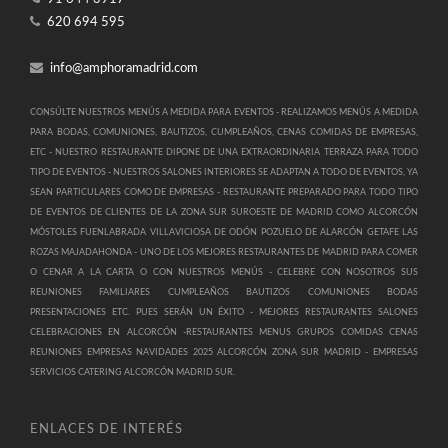
620 694 595
info@amphoramadrid.com
CONSÚLTE NUESTROS MENÚS A MEDIDA PARA EVENTOS -
REALIZAMOS MENÚS A MEDIDA
PARA BODAS, COMUNIONES, BAUTIZOS, CUMPLEAÑOS, CENAS COMIDAS DE EMPRESAS,
ETC -
NUESTRO RESTAURANTE DIPONE DE UNA EXTRAORDINARIA TERRAZA PARA TODO
TIPO DE EVENTOS -
NUESTROS SALONES INTERIORES SE ADAPTAN A TODO DE EVENTOS, YA
SEAN PARTICULARES COMO DE EMPRESAS -
RESTAURANTE PREPARADO PARA TODO TIPO
DE EVENTOS DE CLIENTES DE LA ZONA SUR SUROESTE DE MADRID COMO ALCORCÓN
MÓSTOLES FUENLABRADA VILLAVICIOSA DE ODÓN POZUELO DE ALARCÓN GETAFE LAS
ROZAS MAJADAHONDA -
UNO DE LOS MEJORES RESTAURANTES DE MADRID PARA COMER
O CENAR A LA CARTA O CON NUESTROS MENÚS -
CELEBRE CON NOSOTROS SUS
REUNIONES FAMILIARES CUMPLEAÑOS BAUTIZOS COMUNIONES BODAS
PRESENTACIONES ETC. PUES SERÁN UN ÉXITO -
MEJORES RESTAURANTES SALONES
CELEBRACIONES EN ALCORCÓN -
RESTAURANTES MENUS GRUPOS COMIDAS CENAS
REUNIONES EMPRESAS NAVIDADES 2025 ALCORCÓN ZONA SUR MADRID -
EMPRESAS
SERVICIOS CATERING ALCORCÓN MADRID SUR.
ENLACES DE INTERÉS