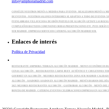
info@amphoramadrid.com
CONSÚLTE NUESTROS MENÚS A MEDIDA PARA EVENTOS -
REALIZAMOS MENÚS A MED
DE EVENTOS -
NUESTROS SALONES INTERIORES SE ADAPTAN A TODO DE EVENTOS, Y
FUENLABRADA VILLAVICIOSA DE ODÓN POZUELO DE ALARCÓN GETAFE LAS ROZA
CUMPLEAÑOS BAUTIZOS COMUNIONES BODAS PRESENTACIONES ETC. PUES SERÁN U
SUR MADRID -
EMPRESAS SERVICIOS CATERING ALCORCÓN MADRID SUR.
Enlaces de interés
Política de Privacidad
RESTAURANTE AMPHORA TERRAZA ALCORCÓN MADRID -
MENUS ECONÓMICOS DIA
CENAS ALCORCÓN -
RESTAURANTES CARNE BUEY AUTÉNTICO Y CHULETONES TO
GOURMET EN ALCORCÓN -
MEJORES RESTAURANTES ZONA SUR MADRID CALIDAD 
ALCORCÓN -
ASADORES ASADOS EN ALCORCÓN MADRID -
MENÚS DIARIOS DEL DÍ
2025 MEJORES RESTAURANTES ALCORCÓN -
GASTROBAR ALCORCÓN -
MENÚS DEL 
BONITAS DE MADRID -
CATERING EVENTOS CELEBRACIONES EMPRESAS EN ALCORC