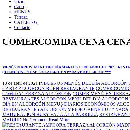
Inicio
Carta
MENÚS
Terraza
CATERING
Contacto
COMER
COMIDA CENA CEN
MENÚS DIARIOS. MENÚ DEL DÍA MARTES 13 DE ABRIL DE 2021. R
(ATENCIÓN: PULSE EN LA IMAGEN PARA VER EL MENÚ) ***
13 de abril de 2021
In
BUENOS MENÚS DEL DÍA ALCORCÓN
CARTA ALCORCÓN BUEN RESTAURANTE
COMER COMID
COMIDA TERRAZA ALCORCÓN
COMER MENÚ EN TERRA
RESTAURANTES ALCORCON
MENÚ DEL DÍA ALCORCÓN
DÍA EN ALCORCÓN
MENÚS DIARIOS ECONÓMICOS ALC
RESTAURANTES ALCORCÓN MEJOR CARNE BUEY VACA
MADURACIÓN BUEY VACA A LA PARRILLA
RESTAURANT
MADRID
No Comment
Read More