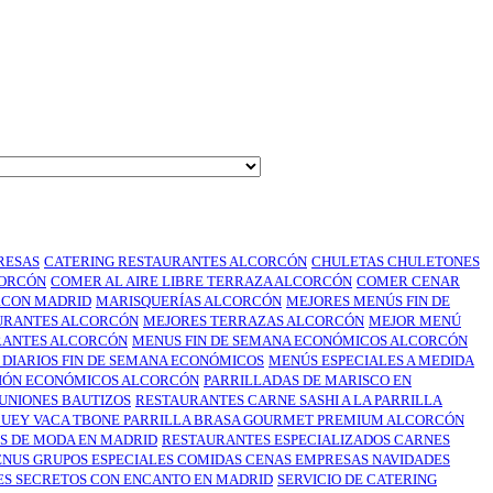
RESAS
CATERING RESTAURANTES ALCORCÓN
CHULETAS CHULETONES
CORCÓN
COMER AL AIRE LIBRE TERRAZA ALCORCÓN
COMER CENAR
RCON MADRID
MARISQUERÍAS ALCORCÓN
MEJORES MENÚS FIN DE
URANTES ALCORCÓN
MEJORES TERRAZAS ALCORCÓN
MEJOR MENÚ
RANTES ALCORCÓN
MENUS FIN DE SEMANA ECONÓMICOS ALCORCÓN
DIARIOS FIN DE SEMANA ECONÓMICOS
MENÚS ESPECIALES A MEDIDA
CIÓN ECONÓMICOS ALCORCÓN
PARRILLADAS DE MARISCO EN
UNIONES BAUTIZOS
RESTAURANTES CARNE SASHI A LA PARRILLA
BUEY VACA TBONE PARRILLA BRASA GOURMET PREMIUM ALCORCÓN
S DE MODA EN MADRID
RESTAURANTES ESPECIALIZADOS CARNES
NUS GRUPOS ESPECIALES COMIDAS CENAS EMPRESAS NAVIDADES
S SECRETOS CON ENCANTO EN MADRID
SERVICIO DE CATERING