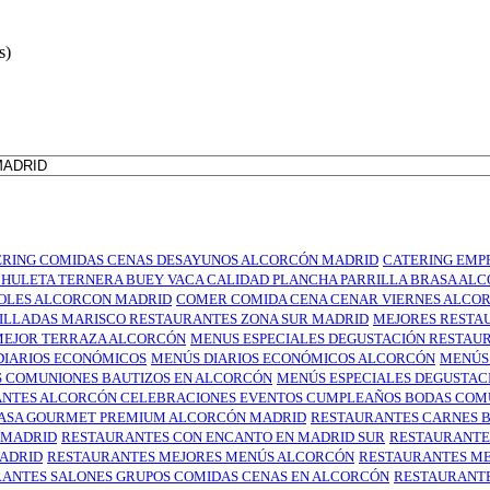
s)
ERING COMIDAS CENAS DESAYUNOS ALCORCÓN MADRID
CATERING EMP
HULETA TERNERA BUEY VACA CALIDAD PLANCHA PARRILLA BRASA AL
OLES ALCORCON MADRID
COMER COMIDA CENA CENAR VIERNES ALCO
ILLADAS MARISCO RESTAURANTES ZONA SUR MADRID
MEJORES RESTA
MEJOR TERRAZA ALCORCÓN
MENUS ESPECIALES DEGUSTACIÓN RESTAU
DIARIOS ECONÓMICOS
MENÚS DIARIOS ECONÓMICOS ALCORCÓN
MENÚS 
S COMUNIONES BAUTIZOS EN ALCORCÓN
MENÚS ESPECIALES DEGUSTA
NTES ALCORCÓN CELEBRACIONES EVENTOS CUMPLEAÑOS BODAS COM
RASA GOURMET PREMIUM ALCORCÓN MADRID
RESTAURANTES CARNES 
 MADRID
RESTAURANTES CON ENCANTO EN MADRID SUR
RESTAURANTE
ADRID
RESTAURANTES MEJORES MENÚS ALCORCÓN
RESTAURANTES ME
ANTES SALONES GRUPOS COMIDAS CENAS EN ALCORCÓN
RESTAURANTE