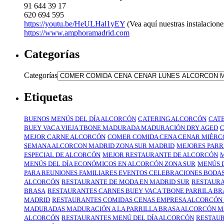
91 644 39 17
620 694 595
https://youtu.be/HeULHal1yEY
(Vea aquí nuestras instalacione
https://www.amphoramadrid.com
Categorías
Categorías
Etiquetas
BUENOS MENÚS DEL DÍA ALCORCÓN
CATERING ALCORCÓN
CAT
BUEY VACA VIEJA TBONE MADURADA MADURACIÓN DRY AGED
C
MEJOR CARNE ALCORCÓN
COMER COMIDA CENA CENAR MIÉRC
SEMANA ALCORCON MADRID ZONA SUR MADRID
MEJORES PARR
ESPECIAL DE ALCORCÓN
MEJOR RESTAURANTE DE ALCORCÓN
MENÚS DEL DÍA ECONÓMICOS EN ALCORCÓN ZONA SUR
MENÚS 
PARA REUNIONES FAMILIARES EVENTOS CELEBRACIONES BODA
ALCORCÓN
RESTAURANTE DE MODA EN MADRID SUR
RESTAURA
BRASA
RESTAURANTES CARNES BUEY VACA TBONE PARRILA B
MADRID
RESTAURANTES COMIDAS CENAS EMPRESA ALCORCÓN
MADURADAS MADURACIÓN A LA PARRILLA BRASA ALCORCÓN M
ALCORCÓN
RESTAURANTES MENÚ DEL DÍA ALCORCÓN
RESTAUR