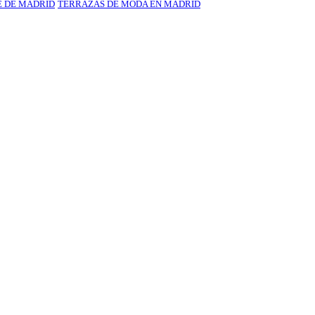
E DE MADRID
TERRAZAS DE MODA EN MADRID
de Semana en Facebook
@Amphoramadrid (Pulse aquí)