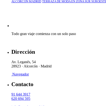
ALCORCÓN MADRID
TERRAZA DE MODA EN ZONA SUR SUROEST
Todo gran viaje comienza con un solo paso
Consulte nuestros Menús Diarios Menús del día y Menús Fin 
Dirección
Av. Leganés, 54
28923 · Alcorcón · Madrid
Navegador
Contacto
91 644 3917
620 694 595