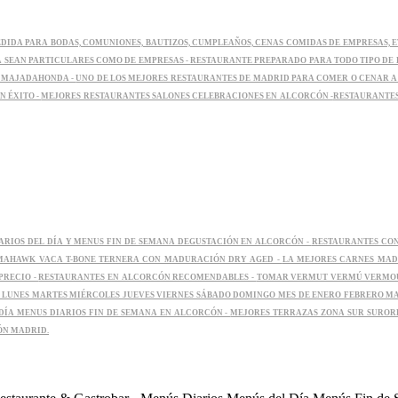
IDA PARA BODAS, COMUNIONES, BAUTIZOS, CUMPLEAÑOS, CENAS COMIDAS DE EMPRESAS, E
A SEAN PARTICULARES COMO DE EMPRESAS -
RESTAURANTE PREPARADO PARA TODO TIPO DE 
S MAJADAHONDA -
UNO DE LOS MEJORES RESTAURANTES DE MADRID PARA COMER O CENAR A
N ÉXITO -
MEJORES RESTAURANTES SALONES CELEBRACIONES EN ALCORCÓN -
RESTAURANTES
RIOS DEL DÍA Y MENUS FIN DE SEMANA DEGUSTACIÓN EN ALCORCÓN -
RESTAURANTES CON
MAHAWK VACA T-BONE TERNERA CON MADURACIÓN DRY AGED -
LA MEJORES CARNES MAD
PRECIO -
RESTAURANTES EN ALCORCÓN RECOMENDABLES -
TOMAR VERMUT VERMÚ VERMOUT
A LUNES MARTES MIÉRCOLES JUEVES VIERNES SÁBADO DOMINGO MES DE ENERO FEBRERO M
DÍA MENUS DIARIOS FIN DE SEMANA EN ALCORCÓN -
MEJORES TERRAZAS ZONA SUR SUROR
ÓN MADRID.