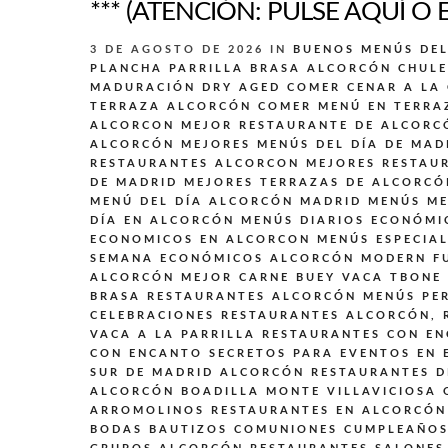
*** (ATENCIÓN: PULSE AQUÍ O 
3 DE AGOSTO DE 2026
IN
BUENOS MENÚS DE
PLANCHA PARRILLA BRASA ALCORCÓN
CHULE
MADURACIÓN DRY AGED
COMER CENAR A LA
TERRAZA ALCORCÓN
COMER MENÚ EN TERRA
ALCORCON
MEJOR RESTAURANTE DE ALCORC
ALCORCÓN
MEJORES MENÚS DEL DÍA DE MAD
RESTAURANTES ALCORCON
MEJORES RESTAU
DE MADRID
MEJORES TERRAZAS DE ALCORCÓ
MENÚ DEL DÍA ALCORCÓN MADRID
MENÚS
ME
DÍA EN ALCORCÓN
MENÚS DIARIOS ECONÓMI
ECONOMICOS EN ALCORCON
MENÚS ESPECIA
SEMANA ECONÓMICOS ALCORCÓN
MODERN F
ALCORCÓN MEJOR CARNE BUEY VACA TBONE
BRASA
RESTAURANTES ALCORCÓN MENÚS PER
CELEBRACIONES
RESTAURANTES ALCORCÓN,
VACA A LA PARRILLA
RESTAURANTES CON EN
CON ENCANTO SECRETOS PARA EVENTOS EN 
SUR DE MADRID ALCORCÓN
RESTAURANTES D
ALCORCÓN BOADILLA MONTE VILLAVICIOSA
ARROMOLINOS
RESTAURANTES EN ALCORCÓN
BODAS BAUTIZOS COMUNIONES CUMPLEAÑOS