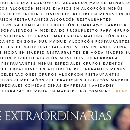
NUS DEL DIA ECONOMICOS ALCORCON MADRID
MENUS D
COS ALCORCÓN
MENUS DIARIOS EN ALCORCÓN
MENÚS
LES DEGUSTACIÓN ECONÓMICOS ALCORCÓN
MENUS FIN D
USION
RESTAURANTES ALCORCÓN
RESTAURANTES
 TERNERA LOMO ALTO CHULETÓN TOMAHAWK PARRILLA
SONALIZADOS A MEDIDA DE PRESUPUESTO PARA GRUPO
RESTAURANTES CARNES MADURADAS MADURACIÓN BUEY
CANTO EN ZONA SUR MADRID ALCORCÓN
RESTAURANTES
EL SUR DE MADRID
RESTAURANTES CON ENCANTO ZONA
E MODA EN MADRID
RESTAURANTES DE MODA MADRID S
 ODON POZUELO ALARCÓN MOSTOLES FUENLABRADA
RESTAURANTES MENÚS ESPECIALES GRUPOS EVENTOS
 CELEBRACIONES EN ALCORCÓN
RESTAURANTES MENUS
 CELEBRACIONES GRUPOS ALOCRCON
RESTAURANTES
TIZOS CUMPLEAÑOS CELEBRACIONES ALCORCÓN MADRID
SPECIALES COMIDAS CENAS EMPRESAS NAVIDADES
TERRAZAS DE MODA EN MADRID
NO COMMENT
READ