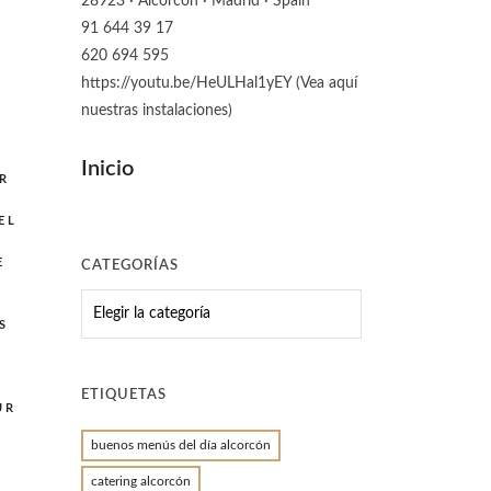
28923 · Alcorcón · Madrid · Spain
91 644 39 17
620 694 595
https://youtu.be/HeULHal1yEY (Vea aquí
nuestras instalaciones)
Inicio
R
N
EL
E
CATEGORÍAS
CATEGORÍAS
S
ETIQUETAS
UR
buenos menús del día alcorcón
catering alcorcón