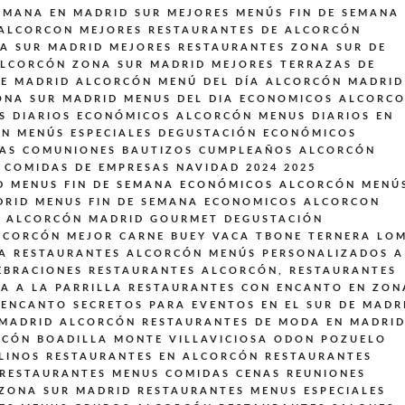
EMANA EN MADRID SUR
MEJORES MENÚS FIN DE SEMANA
 ALCORCON
MEJORES RESTAURANTES DE ALCORCÓN
A SUR MADRID
MEJORES RESTAURANTES ZONA SUR DE
ALCORCÓN ZONA SUR MADRID
MEJORES TERRAZAS DE
DE MADRID ALCORCÓN
MENÚ DEL DÍA ALCORCÓN MADRID
ONA SUR MADRID
MENUS DEL DIA ECONOMICOS ALCORC
S DIARIOS ECONÓMICOS ALCORCÓN
MENUS DIARIOS EN
ON
MENÚS ESPECIALES DEGUSTACIÓN ECONÓMICOS
DAS COMUNIONES BAUTIZOS CUMPLEAÑOS ALCORCÓN
 COMIDAS DE EMPRESAS NAVIDAD 2024 2025
D
MENUS FIN DE SEMANA ECONÓMICOS ALCORCÓN
MENÚ
DRID
MENUS FIN DE SEMANA ECONOMICOS ALCORCON
S ALCORCÓN MADRID GOURMET DEGUSTACIÓN
LCORCÓN MEJOR CARNE BUEY VACA TBONE TERNERA LO
A
RESTAURANTES ALCORCÓN MENÚS PERSONALIZADOS A
EBRACIONES
RESTAURANTES ALCORCÓN,
RESTAURANTES
A A LA PARRILLA
RESTAURANTES CON ENCANTO EN ZON
ENCANTO SECRETOS PARA EVENTOS EN EL SUR DE MADR
 MADRID ALCORCÓN
RESTAURANTES DE MODA EN MADRI
RCÓN BOADILLA MONTE VILLAVICIOSA ODON POZUELO
LINOS
RESTAURANTES EN ALCORCÓN
RESTAURANTES
RESTAURANTES MENUS COMIDAS CENAS REUNIONES
 ZONA SUR MADRID
RESTAURANTES MENUS ESPECIALES