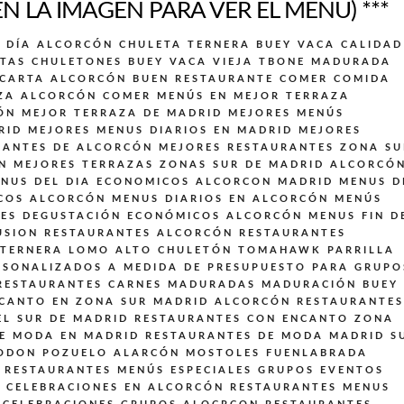
EN LA IMAGEN PARA VER EL MENÚ) ***
L DÍA ALCORCÓN
CHULETA TERNERA BUEY VACA CALIDAD
TAS CHULETONES BUEY VACA VIEJA TBONE MADURADA
 CARTA ALCORCÓN BUEN RESTAURANTE
COMER COMIDA
ZA ALCORCÓN
COMER MENÚS EN MEJOR TERRAZA
ÓN
MEJOR TERRAZA DE MADRID
MEJORES MENÚS
RID
MEJORES MENUS DIARIOS EN MADRID
MEJORES
RANTES DE ALCORCÓN
MEJORES RESTAURANTES ZONA SU
N
MEJORES TERRAZAS ZONAS SUR DE MADRID ALCORCÓ
NUS DEL DIA ECONOMICOS ALCORCON MADRID
MENUS D
COS ALCORCÓN
MENUS DIARIOS EN ALCORCÓN
MENÚS
LES DEGUSTACIÓN ECONÓMICOS ALCORCÓN
MENUS FIN D
USION
RESTAURANTES ALCORCÓN
RESTAURANTES
 TERNERA LOMO ALTO CHULETÓN TOMAHAWK PARRILLA
SONALIZADOS A MEDIDA DE PRESUPUESTO PARA GRUPO
RESTAURANTES CARNES MADURADAS MADURACIÓN BUEY
CANTO EN ZONA SUR MADRID ALCORCÓN
RESTAURANTES
EL SUR DE MADRID
RESTAURANTES CON ENCANTO ZONA
E MODA EN MADRID
RESTAURANTES DE MODA MADRID S
 ODON POZUELO ALARCÓN MOSTOLES FUENLABRADA
RESTAURANTES MENÚS ESPECIALES GRUPOS EVENTOS
 CELEBRACIONES EN ALCORCÓN
RESTAURANTES MENUS