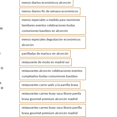
menús diarios económicos alcorcón
menús diarios fin de semana económicos
menús especiales a medida para reuniones
familiares eventos celebraciones bodas
ON
comuniones bautizos en alcorcón
menús especiales degustación económicos
alcorcón
parrilladas de marisco en alcorcón
S
restaurante de moda en madrid sur
MO
restaurantes alcorcón celebraciones eventos
cumpleaños bodas comuniones bautizos
A
restaurantes carne sashi a la parrilla brasa
ID
D
restaurantes carnes buey vaca tbone parrila
brasa gourmet premium alcorcón madrid
restaurantes carnes buey vaca tbone parrilla
brasa gourmet premium alcorcón madrid