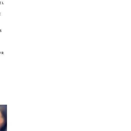
EL
E
S
UR