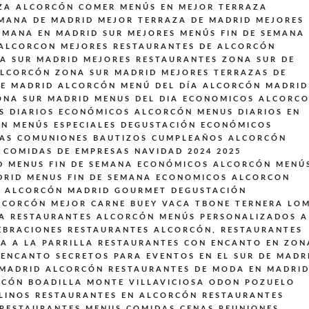
ZA ALCORCÓN
COMER MENÚS EN MEJOR TERRAZA
EMANA DE MADRID
MEJOR TERRAZA DE MADRID
MEJORES
EMANA EN MADRID SUR
MEJORES MENÚS FIN DE SEMANA
 ALCORCON
MEJORES RESTAURANTES DE ALCORCÓN
A SUR MADRID
MEJORES RESTAURANTES ZONA SUR DE
ALCORCÓN ZONA SUR MADRID
MEJORES TERRAZAS DE
DE MADRID ALCORCÓN
MENÚ DEL DÍA ALCORCÓN MADRID
ONA SUR MADRID
MENUS DEL DIA ECONOMICOS ALCORC
S DIARIOS ECONÓMICOS ALCORCÓN
MENUS DIARIOS EN
ON
MENÚS ESPECIALES DEGUSTACIÓN ECONÓMICOS
DAS COMUNIONES BAUTIZOS CUMPLEAÑOS ALCORCÓN
 COMIDAS DE EMPRESAS NAVIDAD 2024 2025
D
MENUS FIN DE SEMANA ECONÓMICOS ALCORCÓN
MENÚ
DRID
MENUS FIN DE SEMANA ECONOMICOS ALCORCON
S ALCORCÓN MADRID GOURMET DEGUSTACIÓN
LCORCÓN MEJOR CARNE BUEY VACA TBONE TERNERA LO
A
RESTAURANTES ALCORCÓN MENÚS PERSONALIZADOS A
EBRACIONES
RESTAURANTES ALCORCÓN,
RESTAURANTES
A A LA PARRILLA
RESTAURANTES CON ENCANTO EN ZON
ENCANTO SECRETOS PARA EVENTOS EN EL SUR DE MADR
 MADRID ALCORCÓN
RESTAURANTES DE MODA EN MADRI
RCÓN BOADILLA MONTE VILLAVICIOSA ODON POZUELO
LINOS
RESTAURANTES EN ALCORCÓN
RESTAURANTES
RESTAURANTES MENUS COMIDAS CENAS REUNIONES