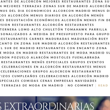
RANTES DE ALCORCÓN
MEJORES RESTAURANTES ZONA SU
N
MEJORES TERRAZAS ZONAS SUR DE MADRID ALCORCÓ
NUS DEL DIA ECONOMICOS ALCORCON MADRID
MENUS D
COS ALCORCÓN
MENUS DIARIOS EN ALCORCÓN
MENÚS
LES DEGUSTACIÓN ECONÓMICOS ALCORCÓN
MENUS FIN D
USION
RESTAURANTES ALCORCÓN
RESTAURANTES
 TERNERA LOMO ALTO CHULETÓN TOMAHAWK PARRILLA
SONALIZADOS A MEDIDA DE PRESUPUESTO PARA GRUPO
RESTAURANTES CARNES MADURADAS MADURACIÓN BUEY
CANTO EN ZONA SUR MADRID ALCORCÓN
RESTAURANTES
EL SUR DE MADRID
RESTAURANTES CON ENCANTO ZONA
E MODA EN MADRID
RESTAURANTES DE MODA MADRID S
 ODON POZUELO ALARCÓN MOSTOLES FUENLABRADA
RESTAURANTES MENÚS ESPECIALES GRUPOS EVENTOS
 CELEBRACIONES EN ALCORCÓN
RESTAURANTES MENUS
 CELEBRACIONES GRUPOS ALOCRCON
RESTAURANTES
TIZOS CUMPLEAÑOS CELEBRACIONES ALCORCÓN MADRID
SPECIALES COMIDAS CENAS EMPRESAS NAVIDADES
TERRAZAS DE MODA EN MADRID
NO COMMENT
READ