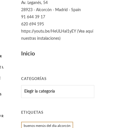
Av. Leganés, 54
28923 · Alcorcón · Madrid · Spain
91 644 39 17
620 694 595
https://youtu.be/HeULHal1yEY (Vea aquí
nuestras instalaciones)
Inicio
R
N
EL
E
CATEGORÍAS
CATEGORÍAS
S
ETIQUETAS
UR
buenos menús del día alcorcón