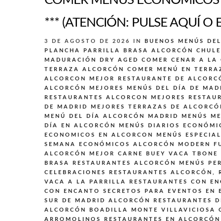
COMER MENÚS ECONÓMICOS E
*** (ATENCIÓN: PULSE AQUÍ O 
3 DE AGOSTO DE 2026
IN
BUENOS MENÚS DE
PLANCHA PARRILLA BRASA ALCORCÓN
CHULE
MADURACIÓN DRY AGED
COMER CENAR A LA
TERRAZA ALCORCÓN
COMER MENÚ EN TERRA
ALCORCON
MEJOR RESTAURANTE DE ALCORC
ALCORCÓN
MEJORES MENÚS DEL DÍA DE MAD
RESTAURANTES ALCORCON
MEJORES RESTAU
DE MADRID
MEJORES TERRAZAS DE ALCORCÓ
MENÚ DEL DÍA ALCORCÓN MADRID
MENÚS
ME
DÍA EN ALCORCÓN
MENÚS DIARIOS ECONÓMI
ECONOMICOS EN ALCORCON
MENÚS ESPECIA
SEMANA ECONÓMICOS ALCORCÓN
MODERN F
ALCORCÓN MEJOR CARNE BUEY VACA TBONE
BRASA
RESTAURANTES ALCORCÓN MENÚS PER
CELEBRACIONES
RESTAURANTES ALCORCÓN,
VACA A LA PARRILLA
RESTAURANTES CON EN
CON ENCANTO SECRETOS PARA EVENTOS EN 
SUR DE MADRID ALCORCÓN
RESTAURANTES D
ALCORCÓN BOADILLA MONTE VILLAVICIOSA
ARROMOLINOS
RESTAURANTES EN ALCORCÓN