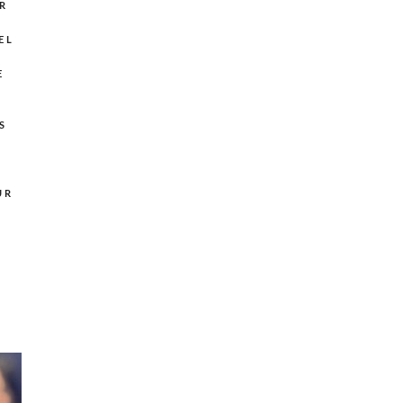
R
N
EL
E
S
UR