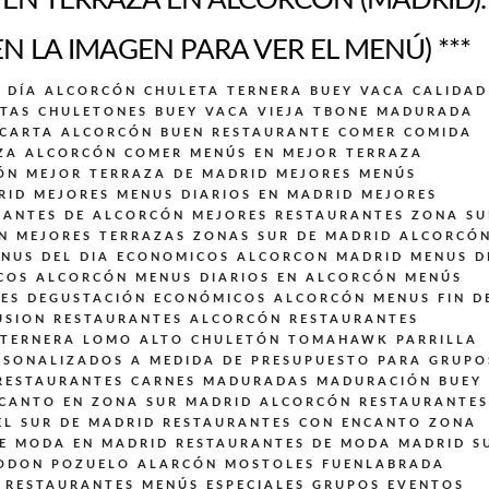
N TERRAZA EN ALCORCÓN (MADRID).
EN LA IMAGEN PARA VER EL MENÚ) ***
L DÍA ALCORCÓN
CHULETA TERNERA BUEY VACA CALIDAD
TAS CHULETONES BUEY VACA VIEJA TBONE MADURADA
 CARTA ALCORCÓN BUEN RESTAURANTE
COMER COMIDA
ZA ALCORCÓN
COMER MENÚS EN MEJOR TERRAZA
ÓN
MEJOR TERRAZA DE MADRID
MEJORES MENÚS
RID
MEJORES MENUS DIARIOS EN MADRID
MEJORES
RANTES DE ALCORCÓN
MEJORES RESTAURANTES ZONA SU
N
MEJORES TERRAZAS ZONAS SUR DE MADRID ALCORCÓ
NUS DEL DIA ECONOMICOS ALCORCON MADRID
MENUS D
COS ALCORCÓN
MENUS DIARIOS EN ALCORCÓN
MENÚS
LES DEGUSTACIÓN ECONÓMICOS ALCORCÓN
MENUS FIN D
USION
RESTAURANTES ALCORCÓN
RESTAURANTES
 TERNERA LOMO ALTO CHULETÓN TOMAHAWK PARRILLA
SONALIZADOS A MEDIDA DE PRESUPUESTO PARA GRUPO
RESTAURANTES CARNES MADURADAS MADURACIÓN BUEY
CANTO EN ZONA SUR MADRID ALCORCÓN
RESTAURANTES
EL SUR DE MADRID
RESTAURANTES CON ENCANTO ZONA
E MODA EN MADRID
RESTAURANTES DE MODA MADRID S
 ODON POZUELO ALARCÓN MOSTOLES FUENLABRADA
RESTAURANTES MENÚS ESPECIALES GRUPOS EVENTOS