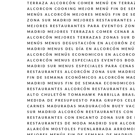
TERRAZA ALCORCÓN
COMER MENÚ EN TERRA
ALCORCON
COOKING
MEJOR MENÚ FIN DE S
MENÚS ALCORCÓN
MEJORES MENÚS FIN DE S
ZONA SUR MADRID
MEJORES RESTAURANTES
MEJORES RESTAURANTES PARA EVENTOS ZON
MADRID
MEJORES TERRAZAS COMER CENAR 
ALCORCÓN
MEJORES TERRAZAS ZONAS SUR 
MENÚS
MENUS DEGUSTACIÓN EN ALCORÓN Z
MADRID
MENUS DEL DÍA EN ALCORCÓN
MENÚ
ALCORCÓN
MENÚS ECONOMICOS EN ALCORC
ALCORCÓN
MENUS ESPECIALES EVENTOS BO
MADRID SUR
MENUS ESPECIALES PARA CENAS
RESTAURANTES ALCORCÓN ZONA SUR MADRI
FIN DE SEMANA ECONÓMICOS ALCORCÓN MA
MADRID
MENUS FIN DE SEMANA ECONOMICO
RESTAURANTES ALCORCÓN
RESTAURANTES A
ALTO CHULETÓN TOMAHAWK PARRILLA BRAS
MEDIDA DE PRESUPUESTO PARA GRUPOS CEL
CARNES MADURADAS MADURACIÓN BUEY VAC
SUR MADRID ALCORCÓN
RESTAURANTES CON 
RESTAURANTES CON ENCANTO ZONA SUR DE
RESTAURANTES DE MODA MADRID SUR ALCO
ALARCÓN MOSTOLES FUENLABRADA ARROMO
MEJORES MENÚS FIN DE SEMANA DE MADRID