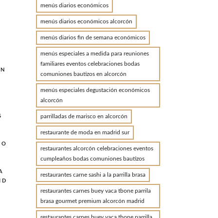
menús diarios económicos
menús diarios económicos alcorcón
menús diarios fin de semana económicos
menús especiales a medida para reuniones
familiares eventos celebraciones bodas
ON
comuniones bautizos en alcorcón
menús especiales degustación económicos
alcorcón
parrilladas de marisco en alcorcón
S
restaurante de moda en madrid sur
MO
restaurantes alcorcón celebraciones eventos
cumpleaños bodas comuniones bautizos
A
restaurantes carne sashi a la parrilla brasa
ID
D
restaurantes carnes buey vaca tbone parrila
brasa gourmet premium alcorcón madrid
restaurantes carnes buey vaca tbone parrilla