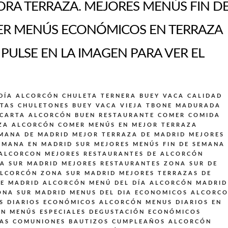
RA TERRAZA. MEJORES MENÚS FIN D
ER MENÚS ECONÓMICOS EN TERRAZA
 PULSE EN LA IMAGEN PARA VER EL
DÍA ALCORCÓN
CHULETA TERNERA BUEY VACA CALIDAD
TAS CHULETONES BUEY VACA VIEJA TBONE MADURADA
 CARTA ALCORCÓN BUEN RESTAURANTE
COMER COMIDA
ZA ALCORCÓN
COMER MENÚS EN MEJOR TERRAZA
EMANA DE MADRID
MEJOR TERRAZA DE MADRID
MEJORES
EMANA EN MADRID SUR
MEJORES MENÚS FIN DE SEMANA
 ALCORCON
MEJORES RESTAURANTES DE ALCORCÓN
A SUR MADRID
MEJORES RESTAURANTES ZONA SUR DE
ALCORCÓN ZONA SUR MADRID
MEJORES TERRAZAS DE
DE MADRID ALCORCÓN
MENÚ DEL DÍA ALCORCÓN MADRID
ONA SUR MADRID
MENUS DEL DIA ECONOMICOS ALCORC
S DIARIOS ECONÓMICOS ALCORCÓN
MENUS DIARIOS EN
ON
MENÚS ESPECIALES DEGUSTACIÓN ECONÓMICOS
DAS COMUNIONES BAUTIZOS CUMPLEAÑOS ALCORCÓN