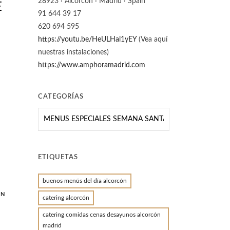
28923 · Alcorcón · Madrid · Spain
E
91 644 39 17
620 694 595
https://youtu.be/HeULHal1yEY
(Vea aquí
nuestras instalaciones)
https://www.amphoramadrid.com
CATEGORÍAS
CATEGORÍAS
ETIQUETAS
buenos menús del día alcorcón
ON
catering alcorcón
catering comidas cenas desayunos alcorcón
madrid