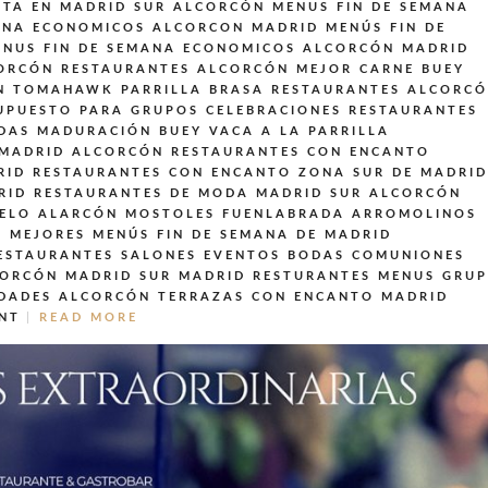
NTA EN MADRID SUR ALCORCÓN
MENUS FIN DE SEMANA
ANA ECONOMICOS ALCORCON MADRID
MENÚS FIN DE
ENUS FIN DE SEMANA ECONOMICOS ALCORCÓN MADRID
ORCÓN
RESTAURANTES ALCORCÓN MEJOR CARNE BUEY
N TOMAHAWK PARRILLA BRASA
RESTAURANTES ALCORC
UPUESTO PARA GRUPOS CELEBRACIONES
RESTAURANTES
DAS MADURACIÓN BUEY VACA A LA PARRILLA
 MADRID ALCORCÓN
RESTAURANTES CON ENCANTO
RID
RESTAURANTES CON ENCANTO ZONA SUR DE MADRID
RID
RESTAURANTES DE MODA MADRID SUR ALCORCÓN
UELO ALARCÓN MOSTOLES FUENLABRADA ARROMOLINOS
 MEJORES MENÚS FIN DE SEMANA DE MADRID
ESTAURANTES SALONES EVENTOS BODAS COMUNIONES
CORCÓN MADRID SUR MADRID
RESTURANTES MENUS GRU
IDADES ALCORCÓN
TERRAZAS CON ENCANTO MADRID
NT
READ MORE