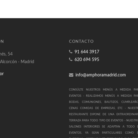
ÓN
CONTACTO
91 644 3917
nés, 54
620 694 595
 Alcorcón · Madrid
or
info@amphoramadrid.com
CONSÚLTE NUESTROS MENÚS A MEDIDA PA
EVENTOS -
REALIZAMOS MENÚS A MEDIDA PA
BODAS, COMUNIONES, BAUTIZOS, CUMPLEAÑO
CENAS COMIDAS DE EMPRESAS, ETC -
NUEST
RESTAURANTE DIPONE DE UNA EXTRAORDINAR
TERRAZA PARA TODO TIPO DE EVENTOS -
NUESTR
SALONES INTERIORES SE ADAPTAN A TODO 
EVENTOS, YA SEAN PARTICULARES COMO 