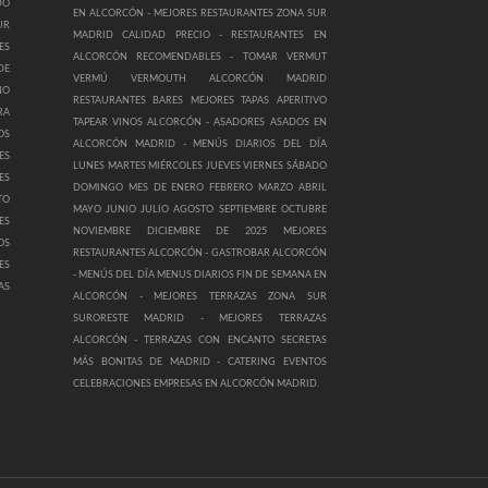
DO
EN ALCORCÓN -
MEJORES RESTAURANTES ZONA SUR
UR
MADRID CALIDAD PRECIO -
RESTAURANTES EN
ES
ALCORCÓN RECOMENDABLES -
TOMAR VERMUT
DE
VERMÚ VERMOUTH ALCORCÓN MADRID
NO
RESTAURANTES BARES MEJORES TAPAS APERITIVO
RA
TAPEAR VINOS ALCORCÓN -
ASADORES ASADOS EN
OS
ALCORCÓN MADRID -
MENÚS DIARIOS DEL DÍA
ES
LUNES MARTES MIÉRCOLES JUEVES VIERNES SÁBADO
ES
DOMINGO MES DE ENERO FEBRERO MARZO ABRIL
TO
MAYO JUNIO JULIO AGOSTO SEPTIEMBRE OCTUBRE
ES
NOVIEMBRE DICIEMBRE DE 2025 MEJORES
OS
RESTAURANTES ALCORCÓN -
GASTROBAR ALCORCÓN
ES
-
MENÚS DEL DÍA MENUS DIARIOS FIN DE SEMANA EN
AS
ALCORCÓN -
MEJORES TERRAZAS ZONA SUR
SURORESTE MADRID -
MEJORES TERRAZAS
ALCORCÓN -
TERRAZAS CON ENCANTO SECRETAS
MÁS BONITAS DE MADRID -
CATERING EVENTOS
CELEBRACIONES EMPRESAS EN ALCORCÓN MADRID.