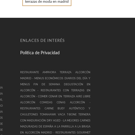
terrazas de moda en madrid
ENLACES DE INTERÉS
Política de Privacidad
RESTAURANTE AMPHORA TERRAZA ALCORCÓN
MADRID -
MENUS ECONÓMICOS DIARIOS DEL DÍA Y
MENUS FIN DE SEMANA DEGUSTACIÓN EN
RA
ALCORCÓN -
RESTAURANTES CON TERRAZAS EN
RA
ALCORCÓN -
COMER CENAR EN TERRAZA AIRE LIBRE
S,
ALCORCÓN COMIDAS CENAS ALCORCÓN -
RO
RESTAURANTES CARNE BUEY AUTÉNTICO Y
IA
CHULETONES TOMAHAWK VACA T-BONE TERNERA
OS
CON MADURACIÓN DRY AGED -
LA MEJORES CARNES
DE
MADURADAS DE ESPAÑA A LA PARRILLA A LA BRASA
DE
EN ALCORCÓN MADRID -
RESTAURANTES GOURMET