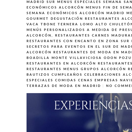
MADRID SUR
MENUS ESPECIALES SEMANA SA
ECONÓMICOS ALCORCÓN
MENUS FIN DE SEM
SEMANA ECONÓMICOS ALCORCÓN MADRID
M
GOURMET DEGUSTACIÓN
RESTAURANTES ALC
VACA TBONE TERNERA LOMO ALTO CHULETÓ
MENÚS PERSONALIZADOS A MEDIDA DE PRES
ALCORCÓN,
RESTAURANTES CARNES MADURA
RESTAURANTES CON ENCANTO EN ZONA SUR
SECRETOS PARA EVENTOS EN EL SUR DE MAD
ALCORCÓN
RESTAURANTES DE MODA EN MAD
BOADILLA MONTE VILLAVICIOSA ODON POZ
RESTAURANTES EN ALCORCÓN
RESTAURANTES
RESTAURANTES MENUS GRUPOS ALCORCÓN
R
BAUTIZOS CUMPLEAÑOS CELEBRACIONES AL
ESPECIALES COMIDAS CENAS EMPRESAS NAV
TERRAZAS DE MODA EN MADRID
NO COMME