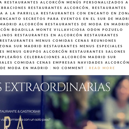
A
RESTAURANTES ALCORCÓN MENÚS PERSONALIZADOS A
EBRACIONES
RESTAURANTES ALCORCÓN,
RESTAURANTES
A A LA PARRILLA
RESTAURANTES CON ENCANTO EN ZON
ENCANTO SECRETOS PARA EVENTOS EN EL SUR DE MADR
 MADRID ALCORCÓN
RESTAURANTES DE MODA EN MADRI
RCÓN BOADILLA MONTE VILLAVICIOSA ODON POZUELO
LINOS
RESTAURANTES EN ALCORCÓN
RESTAURANTES
RESTAURANTES MENUS COMIDAS CENAS REUNIONES
 ZONA SUR MADRID
RESTAURANTES MENUS ESPECIALES
ES MENUS GRUPOS ALCORCÓN
RESTAURANTES SALONES
MPLEAÑOS CELEBRACIONES ALCORCÓN MADRID SUR
IALES COMIDAS CENAS EMPRESAS NAVIDADES ALCORCÓ
 DE MODA EN MADRID
NO COMMENT
READ MORE