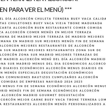
EN PARA VER EL MENÚ) ***
EL DÍA ALCORCÓN
CHULETA TERNERA BUEY VACA CALID
TAS CHULETONES BUEY VACA VIEJA TBONE MADURADA
 CARTA ALCORCÓN BUEN RESTAURANTE
COMER COMIDA
ZA ALCORCÓN
COMER MENÚS EN MEJOR TERRAZA
EMANA DE MADRID
MEJOR TERRAZA DE MADRID
MEJORES
EMANA EN MADRID SUR
MEJORES MENÚS FIN DE SEMANA
 ALCORCON
MEJORES RESTAURANTES DE ALCORCÓN
A SUR MADRID
MEJORES RESTAURANTES ZONA SUR DE
ALCORCÓN ZONA SUR MADRID
MEJORES TERRAZAS DE
DE MADRID ALCORCÓN
MENÚ DEL DÍA ALCORCÓN MADRID
ONA SUR MADRID
MENUS DEL DIA ECONOMICOS ALCORC
S DIARIOS ECONÓMICOS ALCORCÓN
MENUS DIARIOS EN
ON
MENÚS ESPECIALES DEGUSTACIÓN ECONÓMICOS
DAS COMUNIONES BAUTIZOS CUMPLEAÑOS ALCORCÓN
 COMIDAS DE EMPRESAS NAVIDAD 2024 2025
D
MENUS FIN DE SEMANA ECONÓMICOS ALCORCÓN
MENU
DRID
MENÚS FIN DE SEMANA ECONÓMICOS ALCORCÓN
S ALCORCÓN MADRID GOURMET DEGUSTACIÓN
LCORCÓN MEJOR CARNE BUEY VACA TBONE TERNERA LO
A
RESTAURANTES ALCORCÓN MENÚS PERSONALIZADOS A