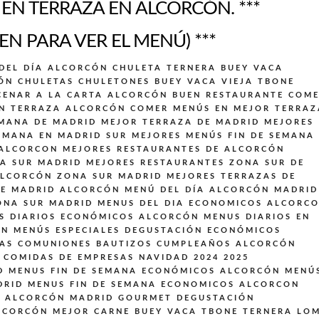
N TERRAZA EN ALCORCÓN. ***
EN PARA VER EL MENÚ) ***
DEL DÍA ALCORCÓN
CHULETA TERNERA BUEY VACA
ÓN
CHULETAS CHULETONES BUEY VACA VIEJA TBONE
CENAR A LA CARTA ALCORCÓN BUEN RESTAURANTE
COM
N TERRAZA ALCORCÓN
COMER MENÚS EN MEJOR TERRAZ
EMANA DE MADRID
MEJOR TERRAZA DE MADRID
MEJORES
EMANA EN MADRID SUR
MEJORES MENÚS FIN DE SEMANA
 ALCORCON
MEJORES RESTAURANTES DE ALCORCÓN
A SUR MADRID
MEJORES RESTAURANTES ZONA SUR DE
ALCORCÓN ZONA SUR MADRID
MEJORES TERRAZAS DE
DE MADRID ALCORCÓN
MENÚ DEL DÍA ALCORCÓN MADRID
ONA SUR MADRID
MENUS DEL DIA ECONOMICOS ALCORC
S DIARIOS ECONÓMICOS ALCORCÓN
MENUS DIARIOS EN
ON
MENÚS ESPECIALES DEGUSTACIÓN ECONÓMICOS
DAS COMUNIONES BAUTIZOS CUMPLEAÑOS ALCORCÓN
 COMIDAS DE EMPRESAS NAVIDAD 2024 2025
D
MENUS FIN DE SEMANA ECONÓMICOS ALCORCÓN
MENÚ
DRID
MENUS FIN DE SEMANA ECONOMICOS ALCORCON
S ALCORCÓN MADRID GOURMET DEGUSTACIÓN
LCORCÓN MEJOR CARNE BUEY VACA TBONE TERNERA LO