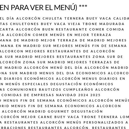
EN PARA VER EL MENÚ) ***
EL DÍA ALCORCÓN
CHULETA TERNERA BUEY VACA CALID
TAS CHULETONES BUEY VACA VIEJA TBONE MADURADA
 CARTA ALCORCÓN BUEN RESTAURANTE
COMER COMIDA
ZA ALCORCÓN
COMER MENÚS EN MEJOR TERRAZA
EMANA DE MADRID
MEJOR TERRAZA DE MADRID
MEJORES
EMANA EN MADRID SUR
MEJORES MENÚS FIN DE SEMANA
 ALCORCON
MEJORES RESTAURANTES DE ALCORCÓN
A SUR MADRID
MEJORES RESTAURANTES ZONA SUR DE
ALCORCÓN ZONA SUR MADRID
MEJORES TERRAZAS DE
DE MADRID ALCORCÓN
MENÚ DEL DÍA ALCORCÓN MADRID
ONA SUR MADRID
MENUS DEL DIA ECONOMICOS ALCORC
S DIARIOS ECONÓMICOS ALCORCÓN
MENUS DIARIOS EN
ON
MENÚS ESPECIALES DEGUSTACIÓN ECONÓMICOS
DAS COMUNIONES BAUTIZOS CUMPLEAÑOS ALCORCÓN
 COMIDAS DE EMPRESAS NAVIDAD 2024 2025
D
MENUS FIN DE SEMANA ECONÓMICOS ALCORCÓN
MENÚ
DRID
MENUS FIN DE SEMANA ECONOMICOS ALCORCON
S ALCORCÓN MADRID GOURMET DEGUSTACIÓN
LCORCÓN MEJOR CARNE BUEY VACA TBONE TERNERA LO
A
RESTAURANTES ALCORCÓN MENÚS PERSONALIZADOS A
EBRACIONES
RESTAURANTES ALCORCÓN,
RESTAURANTES