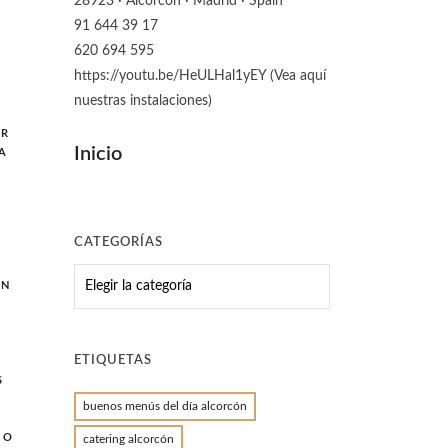
28923 · Alcorcón · Madrid · Spain
91 644 39 17
620 694 595
https://youtu.be/HeULHal1yEY (Vea aquí
nuestras instalaciones)
ER
Inicio
A
CATEGORÍAS
CATEGORÍAS
ON
ETIQUETAS
S
buenos menús del día alcorcón
MO
catering alcorcón