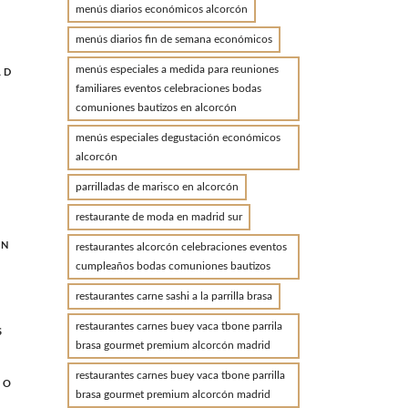
menús diarios económicos alcorcón
menús diarios fin de semana económicos
menús especiales a medida para reuniones
AD
familiares eventos celebraciones bodas
comuniones bautizos en alcorcón
menús especiales degustación económicos
alcorcón
parrilladas de marisco en alcorcón
restaurante de moda en madrid sur
ON
restaurantes alcorcón celebraciones eventos
cumpleaños bodas comuniones bautizos
restaurantes carne sashi a la parrilla brasa
restaurantes carnes buey vaca tbone parrila
S
brasa gourmet premium alcorcón madrid
restaurantes carnes buey vaca tbone parrilla
MO
brasa gourmet premium alcorcón madrid