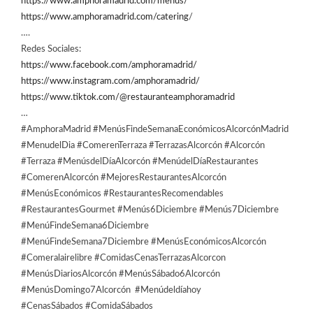
https://www.amphoramadrid.com/menus/
https://www.amphoramadrid.com/catering
/
….
Redes Sociales:
https://www.facebook.com/amphoramadrid/
https://www.instagram.com/amphoramadrid/
https://www.tiktok.com/@restauranteamphoramadrid
…
#AmphoraMadrid #MenúsFindeSemanaEconómicosAlcorcónMadrid
#MenudelDia #ComerenTerraza #TerrazasAlcorcón #Alcorcón
#Terraza #MenúsdelDíaAlcorcón #MenúdelDíaRestaurantes
#ComerenAlcorcón #MejoresRestaurantesAlcorcón
#MenúsEconómicos #RestaurantesRecomendables
#RestaurantesGourmet #Menús6Diciembre #Menús7Diciembre
#MenúFindeSemana6Diciembre
#MenúFindeSemana7Diciembre #MenúsEconómicosAlcorcón
#Comeralairelibre #ComidasCenasTerrazasAlcorcon
#MenúsDiariosAlcorcón #MenúsSábado6Alcorcón
#MenúsDomingo7Alcorcón #Menúdeldíahoy
#CenasSábados #ComidaSábados