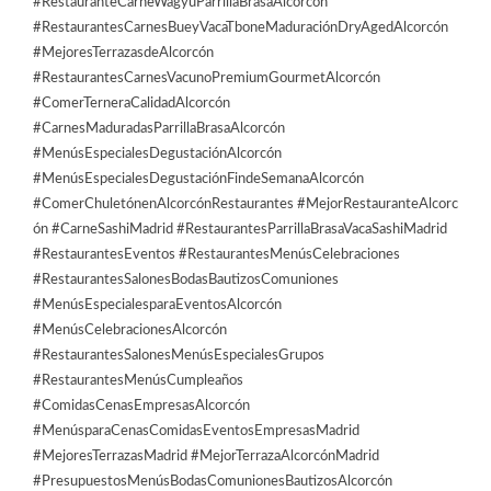
#RestauranteCarneWagyuParrillaBrasaAlcorcón
#RestaurantesCarnesBueyVacaTboneMaduraciónDryAgedAlcorcón
#MejoresTerrazasdeAlcorcón
#RestaurantesCarnesVacunoPremiumGourmetAlcorcón
#ComerTerneraCalidadAlcorcón
#CarnesMaduradasParrillaBrasaAlcorcón
#MenúsEspecialesDegustaciónAlcorcón
#MenúsEspecialesDegustaciónFindeSemanaAlcorcón
#ComerChuletónenAlcorcónRestaurantes #MejorRestauranteAlcorc
ón #CarneSashiMadrid #RestaurantesParrillaBrasaVacaSashiMadrid
#RestaurantesEventos #RestaurantesMenúsCelebraciones
#RestaurantesSalonesBodasBautizosComuniones
#MenúsEspecialesparaEventosAlcorcón
#MenúsCelebracionesAlcorcón
#RestaurantesSalonesMenúsEspecialesGrupos
#RestaurantesMenúsCumpleaños
#ComidasCenasEmpresasAlcorcón
#MenúsparaCenasComidasEventosEmpresasMadrid
#MejoresTerrazasMadrid #MejorTerrazaAlcorcónMadrid
#PresupuestosMenúsBodasComunionesBautizosAlcorcón