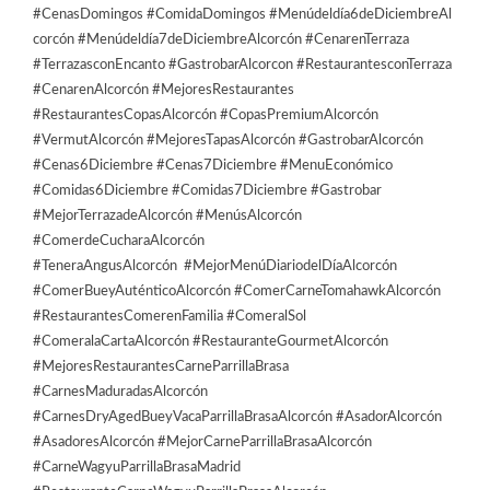
#CenasDomingos #ComidaDomingos #Menúdeldía6deDiciembreAl
corcón #Menúdeldía7deDiciembreAlcorcón #CenarenTerraza
#TerrazasconEncanto #GastrobarAlcorcon #RestaurantesconTerraza
#CenarenAlcorcón #MejoresRestaurantes
#RestaurantesCopasAlcorcón #CopasPremiumAlcorcón
#VermutAlcorcón #MejoresTapasAlcorcón #GastrobarAlcorcón
#Cenas6Diciembre #Cenas7Diciembre #MenuEconómico
#Comidas6Diciembre #Comidas7Diciembre #Gastrobar
#MejorTerrazadeAlcorcón #MenúsAlcorcón
#ComerdeCucharaAlcorcón
#TeneraAngusAlcorcón #MejorMenúDiariodelDíaAlcorcón
#ComerBueyAuténticoAlcorcón #ComerCarneTomahawkAlcorcón
#RestaurantesComerenFamilia #ComeralSol
#ComeralaCartaAlcorcón #RestauranteGourmetAlcorcón
#MejoresRestaurantesCarneParrillaBrasa
#CarnesMaduradasAlcorcón
#CarnesDryAgedBueyVacaParrillaBrasaAlcorcón #AsadorAlcorcón
#AsadoresAlcorcón #MejorCarneParrillaBrasaAlcorcón
#CarneWagyuParrillaBrasaMadrid