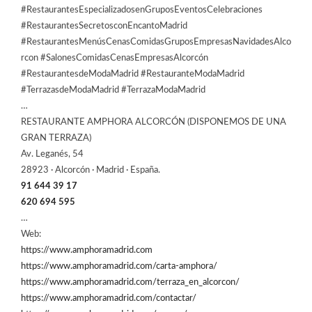
#RestaurantesEspecializadosenGruposEventosCelebraciones
#RestaurantesSecretosconEncantoMadrid
#RestaurantesMenúsCenasComidasGruposEmpresasNavidadesAlco
rcon #SalonesComidasCenasEmpresasAlcorcón
#RestaurantesdeModaMadrid #RestauranteModaMadrid
#TerrazasdeModaMadrid #TerrazaModaMadrid
…
RESTAURANTE AMPHORA ALCORCÓN (DISPONEMOS DE UNA
GRAN TERRAZA)
Av. Leganés, 54
28923 · Alcorcón · Madrid · España.
91 644 39 17
620 694 595
…
Web:
https://www.amphoramadrid.com
https://www.amphoramadrid.com/carta-amphora/
https://www.amphoramadrid.com/terraza_en_alcorcon/
https://www.amphoramadrid.com/contactar/