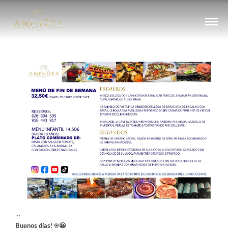
…
Buenos días!
☀️
😀