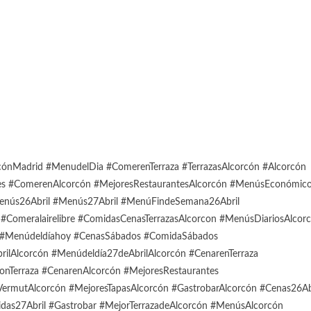
Madrid #MenudelDia #ComerenTerraza #TerrazasAlcorcón #Alcorcón
es #ComerenAlcorcón #MejoresRestaurantesAlcorcón #MenúsEconómic
enús26Abril #Menús27Abril #MenúFindeSemana26Abril
omeralairelibre #ComidasCenasTerrazasAlcorcon #MenúsDiariosAlcor
#Menúdeldíahoy #CenasSábados #ComidaSábados
Alcorcón #Menúdeldía27deAbrilAlcorcón #CenarenTerraza
onTerraza #CenarenAlcorcón #MejoresRestaurantes
ermutAlcorcón #MejoresTapasAlcorcón #GastrobarAlcorcón #Cenas26Ab
as27Abril #Gastrobar #MejorTerrazadeAlcorcón #MenúsAlcorcón