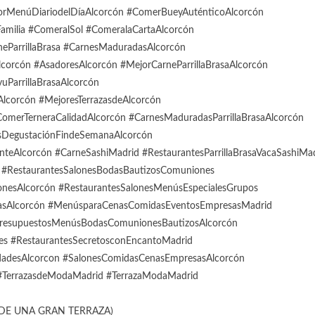
rMenúDiariodelDíaAlcorcón #ComerBueyAuténticoAlcorcón
milia #ComeralSol #ComeralaCartaAlcorcón
eParrillaBrasa #CarnesMaduradasAlcorcón
corcón #AsadoresAlcorcón #MejorCarneParrillaBrasaAlcorcón
ParrillaBrasaAlcorcón
corcón #MejoresTerrazasdeAlcorcón
merTerneraCalidadAlcorcón #CarnesMaduradasParrillaBrasaAlcorcón
sDegustaciónFindeSemanaAlcorcón
teAlcorcón #CarneSashiMadrid #RestaurantesParrillaBrasaVacaSashiMa
s #RestaurantesSalonesBodasBautizosComuniones
onesAlcorcón #RestaurantesSalonesMenúsEspecialesGrupos
sAlcorcón #MenúsparaCenasComidasEventosEmpresasMadrid
#PresupuestosMenúsBodasComunionesBautizosAlcorcón
nes #RestaurantesSecretosconEncantoMadrid
adesAlcorcon #SalonesComidasCenasEmpresasAlcorcón
#TerrazasdeModaMadrid #TerrazaModaMadrid
E UNA GRAN TERRAZA)