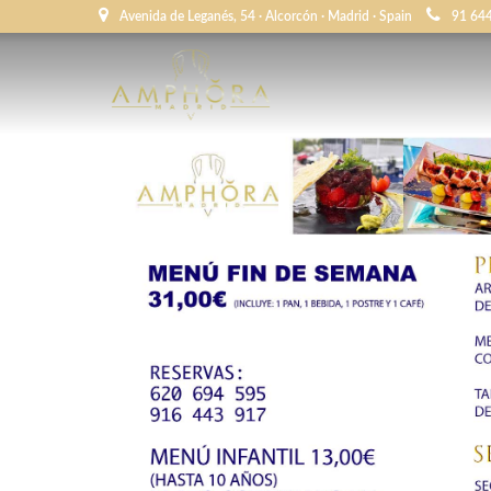
Avenida de Leganés, 54 · Alcorcón · Madrid · Spain
91 64