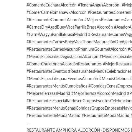
#ComerdeCucharaAlcorcón #TeneraAngusAlcorcón #Mejo
#ComerCarneTomahawkAlcorcón #RestaurantesComerenFa
#RestauranteGourmetAlcorcón #MejoresRestaurantesCarn
#CarnesDryAgedBueyVacaParrillaBrasaAlcorcón #AsadorAl
#CarneWagyuParrillaBrasaMadrid #RestauranteCarneWagyu
#RestaurantesCarnesBueyVacaTboneMaduraciónDryAgedAl
#RestaurantesCarnesVacunoPremiumGourmetAlcorcón #Co
#MenúsEspecialesDegustaciónAlcorcón #MenúsEspeciale
#ComerChuletónenAlcorcónRestaurantes #MejorRestauran
#RestaurantesEventos #RestaurantesMenúsCelebracione
#MenúsEspecialesparaEventosAlcorcón #MenúsCelebraci
#RestaurantesMenúsCumpleaños #ComidasCenasEmpresa
#MejoresTerrazasMadrid #MejorTerrazaAlcorcónMadrid 
#RestaurantesEspecializadosenGruposEventosCelebracio
#RestaurantesMenúsCenasComidasGruposEmpresasNavid
#RestaurantesdeModaMadrid #RestauranteModaMadrid 
…
RESTAURANTE AMPHORA ALCORCÓN (DISPONEMOS D