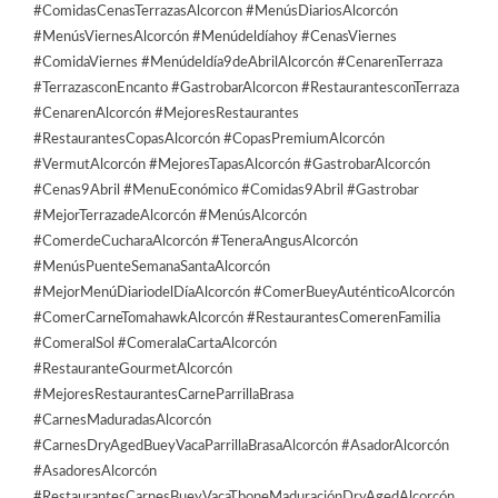
#ComidasCenasTerrazasAlcorcon #MenúsDiariosAlcorcón
#MenúsViernesAlcorcón #Menúdeldíahoy #CenasViernes
#ComidaViernes #Menúdeldía9deAbrilAlcorcón #CenarenTerraza
#TerrazasconEncanto #GastrobarAlcorcon #RestaurantesconTerraza
#CenarenAlcorcón #MejoresRestaurantes
#RestaurantesCopasAlcorcón #CopasPremiumAlcorcón
#VermutAlcorcón #MejoresTapasAlcorcón #GastrobarAlcorcón
#Cenas9Abril #MenuEconómico #Comidas9Abril #Gastrobar
#MejorTerrazadeAlcorcón #MenúsAlcorcón
#ComerdeCucharaAlcorcón #TeneraAngusAlcorcón
#MenúsPuenteSemanaSantaAlcorcón
#MejorMenúDiariodelDíaAlcorcón #ComerBueyAuténticoAlcorcón
#ComerCarneTomahawkAlcorcón #RestaurantesComerenFamilia
#ComeralSol #ComeralaCartaAlcorcón
#RestauranteGourmetAlcorcón
#MejoresRestaurantesCarneParrillaBrasa
#CarnesMaduradasAlcorcón
#CarnesDryAgedBueyVacaParrillaBrasaAlcorcón #AsadorAlcorcón
#AsadoresAlcorcón
#RestaurantesCarnesBueyVacaTboneMaduraciónDryAgedAlcorcón