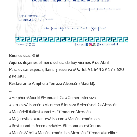
Buenos días! ☀️😀
Aquí os dejamos el menú del día de hoy viernes 9 de Abril.
Para evitar esperas, llama y reserva ✅📞 Tel: 91 644 39 17 / 620
694 595.
Restaurante Amphora Terraza Alcorcón (Madrid).
…
#AmphoraMadrid #MenudelDia #ComerenTerraza
#TerrazasAlcorcón #Alcorcón #Terraza #MenúsdelDíaAlcorcón
#MenúdelDíaRestaurantes #ComerenAlcorcón
#MejoresRestaurantesAlcorcón #MenúsEconómicos
#RestaurantesRecomendables #RestaurantesGourmet
#Menús9Abril #MenúsEconómicosAlcorcón #Comeralairelibre