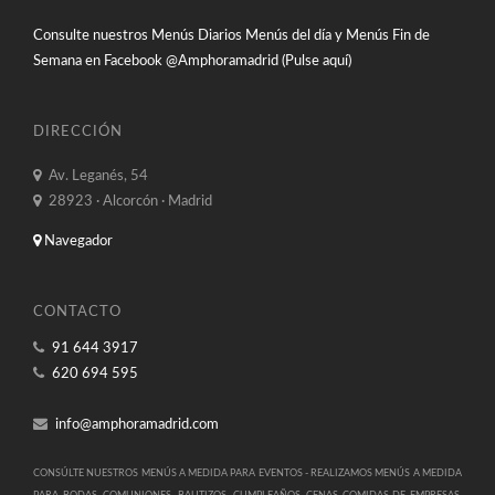
Consulte nuestros Menús Diarios Menús del día y Menús Fin de
Semana en Facebook
@Amphoramadrid (Pulse aquí)
DIRECCIÓN
Av. Leganés, 54
28923 · Alcorcón · Madrid
Navegador
CONTACTO
91 644 3917
620 694 595
info@amphoramadrid.com
CONSÚLTE NUESTROS MENÚS A MEDIDA PARA EVENTOS -
REALIZAMOS MENÚS A MEDIDA