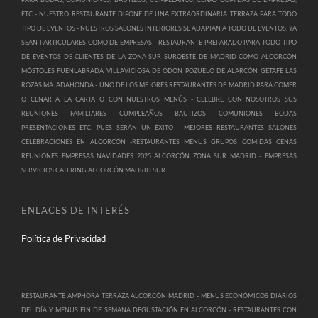
PARA BODAS, COMUNIONES, BAUTIZOS, CUMPLEAÑOS, CENAS COMIDAS DE EMPRESAS,
ETC -
NUESTRO RESTAURANTE DIPONE DE UNA EXTRAORDINARIA TERRAZA PARA TODO
TIPO DE EVENTOS -
NUESTROS SALONES INTERIORES SE ADAPTAN A TODO DE EVENTOS, YA
SEAN PARTICULARES COMO DE EMPRESAS -
RESTAURANTE PREPARADO PARA TODO TIPO
DE EVENTOS DE CLIENTES DE LA ZONA SUR SUROESTE DE MADRID COMO ALCORCÓN
MÓSTOLES FUENLABRADA VILLAVICIOSA DE ODÓN POZUELO DE ALARCÓN GETAFE LAS
ROZAS MAJADAHONDA -
UNO DE LOS MEJORES RESTAURANTES DE MADRID PARA COMER
O CENAR A LA CARTA O CON NUESTROS MENÚS -
CELEBRE CON NOSOTROS SUS
REUNIONES FAMILIARES CUMPLEAÑOS BAUTIZOS COMUNIONES BODAS
PRESENTACIONES ETC. PUES SERÁN UN ÉXITO -
MEJORES RESTAURANTES SALONES
CELEBRACIONES EN ALCORCÓN -
RESTAURANTES MENUS GRUPOS COMIDAS CENAS
REUNIONES EMPRESAS NAVIDADES 2025 ALCORCÓN ZONA SUR MADRID -
EMPRESAS
SERVICIOS CATERING ALCORCÓN MADRID SUR.
ENLACES DE INTERÉS
Política de Privacidad
RESTAURANTE AMPHORA TERRAZA ALCORCÓN MADRID -
MENUS ECONÓMICOS DIARIOS
DEL DÍA Y MENUS FIN DE SEMANA DEGUSTACIÓN EN ALCORCÓN -
RESTAURANTES CON