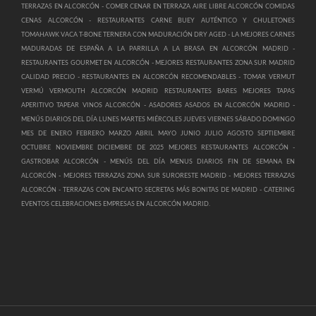
TERRAZAS EN ALCORCÓN -
COMER CENAR EN TERRAZA AIRE LIBRE ALCORCÓN COMIDAS
CENAS ALCORCÓN -
RESTAURANTES CARNE BUEY AUTÉNTICO Y CHULETONES
TOMAHAWK VACA T-BONE TERNERA CON MADURACIÓN DRY AGED -
LA MEJORES CARNES
MADURADAS DE ESPAÑA A LA PARRILLA A LA BRASA EN ALCORCÓN MADRID -
RESTAURANTES GOURMET EN ALCORCÓN -
MEJORES RESTAURANTES ZONA SUR MADRID
CALIDAD PRECIO -
RESTAURANTES EN ALCORCÓN RECOMENDABLES -
TOMAR VERMUT
VERMÚ VERMOUTH ALCORCÓN MADRID RESTAURANTES BARES MEJORES TAPAS
APERITIVO TAPEAR VINOS ALCORCÓN -
ASADORES ASADOS EN ALCORCÓN MADRID -
MENÚS DIARIOS DEL DÍA LUNES MARTES MIÉRCOLES JUEVES VIERNES SÁBADO DOMINGO
MES DE ENERO FEBRERO MARZO ABRIL MAYO JUNIO JULIO AGOSTO SEPTIEMBRE
OCTUBRE NOVIEMBRE DICIEMBRE DE 2025 MEJORES RESTAURANTES ALCORCÓN -
GASTROBAR ALCORCÓN -
MENÚS DEL DÍA MENUS DIARIOS FIN DE SEMANA EN
ALCORCÓN -
MEJORES TERRAZAS ZONA SUR SURORESTE MADRID -
MEJORES TERRAZAS
ALCORCÓN -
TERRAZAS CON ENCANTO SECRETAS MÁS BONITAS DE MADRID -
CATERING
EVENTOS CELEBRACIONES EMPRESAS EN ALCORCÓN MADRID.