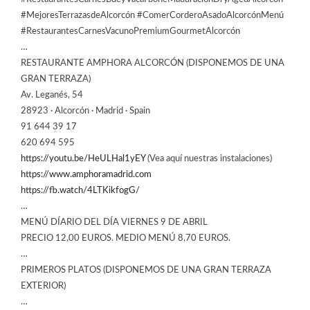
#MejoresTerrazasdeAlcorcón #ComerCorderoAsadoAlcorcónMenú
#RestaurantesCarnesVacunoPremiumGourmetAlcorcón
…
RESTAURANTE AMPHORA ALCORCÓN (DISPONEMOS DE UNA
GRAN TERRAZA)
Av. Leganés, 54
28923 · Alcorcón · Madrid · Spain
91 644 39 17
620 694 595
https://youtu.be/HeULHal1yEY
(Vea aquí nuestras instalaciones)
https://www.amphoramadrid.com
https://fb.watch/4LTKikfogG/
…
MENÚ DÍARIO DEL DÍA VIERNES 9 DE ABRIL
PRECIO 12,00 EUROS. MEDIO MENÚ 8,70 EUROS.
…
PRIMEROS PLATOS (DISPONEMOS DE UNA GRAN TERRAZA
EXTERIOR)
…