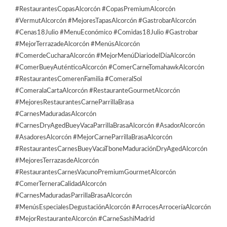
#RestaurantesCopasAlcorcón #CopasPremiumAlcorcón
#VermutAlcorcón #MejoresTapasAlcorcón #GastrobarAlcorcón
#Cenas18Julio #MenuEconómico #Comidas18Julio #Gastrobar
#MejorTerrazadeAlcorcón #MenúsAlcorcón
#ComerdeCucharaAlcorcón #MejorMenúDiariodelDíaAlcorcón
#ComerBueyAuténticoAlcorcón #ComerCarneTomahawkAlcorcón
#RestaurantesComerenFamilia #ComeralSol
#ComeralaCartaAlcorcón #RestauranteGourmetAlcorcón
#MejoresRestaurantesCarneParrillaBrasa
#CarnesMaduradasAlcorcón
#CarnesDryAgedBueyVacaParrillaBrasaAlcorcón #AsadorAlcorcón
#AsadoresAlcorcón #MejorCarneParrillaBrasaAlcorcón
#RestaurantesCarnesBueyVacaTboneMaduraciónDryAgedAlcorcón
#MejoresTerrazasdeAlcorcón
#RestaurantesCarnesVacunoPremiumGourmetAlcorcón
#ComerTerneraCalidadAlcorcón
#CarnesMaduradasParrillaBrasaAlcorcón
#MenúsEspecialesDegustaciónAlcorcón #ArrocesArroceríaAlcorcón
#MejorRestauranteAlcorcón #CarneSashiMadrid