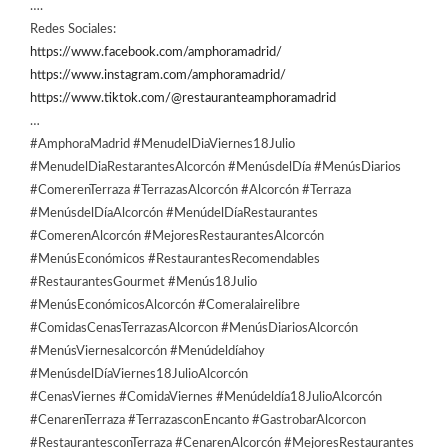
….
Redes Sociales:
https://www.facebook.com/amphoramadrid/
https://www.instagram.com/amphoramadrid/
https://www.tiktok.com/@restauranteamphoramadrid
…
#AmphoraMadrid #MenudelDiaViernes18Julio
#MenudelDiaRestarantesAlcorcón #MenúsdelDía #MenúsDiarios
#ComerenTerraza #TerrazasAlcorcón #Alcorcón #Terraza
#MenúsdelDíaAlcorcón #MenúdelDíaRestaurantes
#ComerenAlcorcón #MejoresRestaurantesAlcorcón
#MenúsEconómicos #RestaurantesRecomendables
#RestaurantesGourmet #Menús18Julio
#MenúsEconómicosAlcorcón #Comeralairelibre
#ComidasCenasTerrazasAlcorcon #MenúsDiariosAlcorcón
#MenúsViernesalcorcón #Menúdeldíahoy
#MenúsdelDíaViernes18JulioAlcorcón
#CenasViernes #ComidaViernes #Menúdeldía18JulioAlcorcón
#CenarenTerraza #TerrazasconEncanto #GastrobarAlcorcon
#RestaurantesconTerraza #CenarenAlcorcón #MejoresRestaurantes