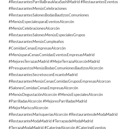
#RestaurantesParrillaBrasaVacaSashiMadrid #RestaurantesEventos
#RestaurantesMenúsCelebraciones
#RestaurantesSalonesBodasBautizosComuniones
#MenúsEspecialesparaEventosAlcorcón
#MenúsCelebracionesAlcorcón
#RestaurantesSalonesMenúsEspecialesGrupos
#RestaurantesMenúsCumpleaños
#ComidasCenasEmpresasAlcorcón
#MenúsparaCenasComidasEventosEmpresasMadrid
#MejoresTerrazasMadrid #MejorTerrazaAlcorcónMadrid
#PresupuestosMenúsBodasComunionesBautizosAlcorcón
#RestaurantesSecretosconEncantoMadrid
#RestaurantesMenúsCenasComidasGruposEmpresasAlcorcon
#SalonesComidasCenasEmpresasAlcorcón
#MenúsDegustaciónAlcorcón #MenúsEspecialesAlcorcón
#ParrilladasAlcorcón #MejoresParrilladasMadrid
#MejorMariscoAlcorcón
#RestaurantesMarisqueríasAlcorcón #RestaurantesdeModaMadrid
#RestauranteModaMadrid #TerrazasdeModaMadrid
#TerrazaModaMadrid #CateringAlcorcón #CateringEventos