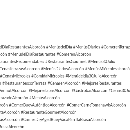
DiaRestarantesAlcorcón #MenúsdelDía #MenúsDiarios #ComerenTerraz
orcón #MenúdelDíaRestaurantes #ComerenAlcorcón
taurantesRecomendables #RestaurantesGourmet #Menús30Julio
CenasTerrazasAlcorcon #MenúsDiariosAlcorcón #MenúsMiércolesalcorc
#CenasMiércoles #ComidaMiércoles #Menúdeldía30JulioAlcorcón
n #RestaurantesconTerraza #CenarenAlcorcón #MejoresRestaurantes
ermutAlcorcón #MejoresTapasAlcorcón #GastrobarAlcorcón #Cenas30Ju
rrazadeAlcorcón #MenúsAlcorcón
orcón #ComerBueyAuténticoAlcorcón #ComerCarneTomahawkAlcorcón
rtaAlcorcón #RestauranteGourmetAlcorcón
dasAlcorcón #CarnesDryAgedBueyVacaParrillaBrasaAlcorcón
BrasaAlcorcón