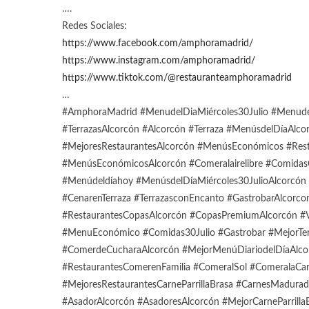
….
Redes Sociales:
https://www.facebook.com/amphoramadrid/
https://www.instagram.com/amphoramadrid/
https://www.tiktok.com/@restauranteamphoramadrid
…
#AmphoraMadrid #MenudelDiaMiércoles30Julio #Menudel
#TerrazasAlcorcón #Alcorcón #Terraza #MenúsdelDíaAlc
#MejoresRestaurantesAlcorcón #MenúsEconómicos #Res
#MenúsEconómicosAlcorcón #Comeralairelibre #Comidas
#Menúdeldíahoy #MenúsdelDíaMiércoles30JulioAlcorcón 
#CenarenTerraza #TerrazasconEncanto #GastrobarAlcorco
#RestaurantesCopasAlcorcón #CopasPremiumAlcorcón #V
#MenuEconómico #Comidas30Julio #Gastrobar #MejorTe
#ComerdeCucharaAlcorcón #MejorMenúDiariodelDíaAlc
#RestaurantesComerenFamilia #ComeralSol #ComeralaCa
#MejoresRestaurantesCarneParrillaBrasa #CarnesMadura
#AsadorAlcorcón #AsadoresAlcorcón #MejorCarneParrilla