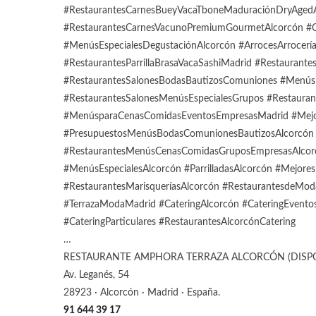
#RestaurantesCarnesBueyVacaTboneMaduraciónDryAgedAl
#RestaurantesCarnesVacunoPremiumGourmetAlcorcón #Co
#MenúsEspecialesDegustaciónAlcorcón #ArrocesArrocerí
#RestaurantesParrillaBrasaVacaSashiMadrid #Restaurant
#RestaurantesSalonesBodasBautizosComuniones #MenúsE
#RestaurantesSalonesMenúsEspecialesGrupos #Restaur
#MenúsparaCenasComidasEventosEmpresasMadrid #Mejor
#PresupuestosMenúsBodasComunionesBautizosAlcorcón 
#RestaurantesMenúsCenasComidasGruposEmpresasAlcor
#MenúsEspecialesAlcorcón #ParrilladasAlcorcón #Mejores
#RestaurantesMarisqueríasAlcorcón #RestaurantesdeMo
#TerrazaModaMadrid #CateringAlcorcón #CateringEventos
#CateringParticulares #RestaurantesAlcorcónCatering
…
RESTAURANTE AMPHORA TERRAZA ALCORCÓN (DISP
Av. Leganés, 54
28923 · Alcorcón · Madrid · España.
91 644 39 17