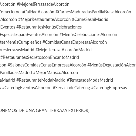
corcón #MejoresTerrazasdeAlcorcón
merTerneraCalidadAlcorcón #CarnesMaduradasParrillaBrasaAlcorcón
aAlcorcón #MejorRestauranteAlcorcón #CarneSashiMadrid
esEventos #RestaurantesMenúsCelebraciones
specialesparaEventosAlcorcón #MenúsCelebracionesAlcorcón
antesMenúsCumpleaños #ComidasCenasEmpresasAlcorcón
esTerrazasMadrid #MejorTerrazaAlcorcónMadrid
#RestaurantesSecretosconEncantoMadrid
con #SalonesComidasCenasEmpresasAlcorcón #MenúsDegustaciónAlco
ParrilladasMadrid #MejorMariscoAlcorcón
daMadrid #RestauranteModaMadrid #TerrazasdeModaMadrid
 #CateringEventosAlcorcón #ServiciodeCatering #CateringEmpresas
ONEMOS DE UNA GRAN TERRAZA EXTERIOR)