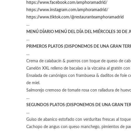
https://www.facebook.com/amphoramadrid/
https://www.instagram.com/amphoramadrid/
https://www.tiktok.com/@restauranteamphoramadrid
…
MENÚ DÍARIO MENÚ DEL DÍA DEL MIÉRCOLES 30 DE JU
…
PRIMEROS PLATOS (DISPONEMOS DE UNA GRAN TER
…
Crema de calabacín & puerros con toque de queso de cabra,
Canelón XXL relleno de bacalao a la vizcaína al gratén co
Ensalada de canónigos con frambuesa & daditos de foie co
de miel.
Salmorejo cremoso de tomate rosa con ralladura de huevo 
…
SEGUNDOS PLATOS (DISPONEMOS DE UNA GRAN TER
…
Guiso de abanico estofado con verduritas frescas al toqu
Cachopo de angus con queso manchego, pimientos de padró