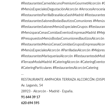
#RestaurantesCarnesVacunoPremiumGourmetAlcorcón #Co
#MenúsEspecialesDegustaciónAlcorcón #ArrocesArrocerí
#RestaurantesParrillaBrasaVacaSashiMadrid #Restaurant
#RestaurantesSalonesBodasBautizosComuniones #MenúsE
#RestaurantesSalonesMenúsEspecialesGrupos #Restaur
#MenúsparaCenasComidasEventosEmpresasMadrid #Mejor
#PresupuestosMenúsBodasComunionesBautizosAlcorcón 
#RestaurantesMenúsCenasComidasGruposEmpresasAlcor
#MenúsEspecialesAlcorcón #ParrilladasAlcorcón #Mejores
#RestaurantesMarisqueríasAlcorcón #RestaurantesdeMo
#TerrazaModaMadrid #CateringAlcorcón #CateringEventos
#CateringParticulares #RestaurantesAlcorcónCatering
…
RESTAURANTE AMPHORA TERRAZA ALCORCÓN (DISP
Av. Leganés, 54
28923 · Alcorcón · Madrid · España.
91 644 39 17
620 694 595