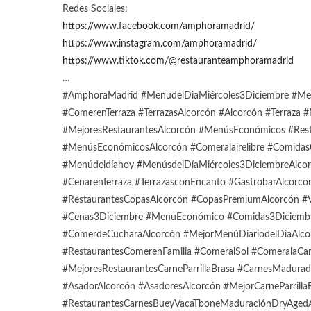
Redes Sociales:
https://www.facebook.com/amphoramadrid/
https://www.instagram.com/amphoramadrid/
https://www.tiktok.com/@restauranteamphoramadrid
…
#AmphoraMadrid #MenudelDiaMiércoles3Diciembre #Men
#ComerenTerraza #TerrazasAlcorcón #Alcorcón #Terraza
#MejoresRestaurantesAlcorcón #MenúsEconómicos #Res
#MenúsEconómicosAlcorcón #Comeralairelibre #Comidas
#Menúdeldíahoy #MenúsdelDíaMiércoles3DiciembreAlcor
#CenarenTerraza #TerrazasconEncanto #GastrobarAlcorco
#RestaurantesCopasAlcorcón #CopasPremiumAlcorcón #V
#Cenas3Diciembre #MenuEconómico #Comidas3Diciembre
#ComerdeCucharaAlcorcón #MejorMenúDiariodelDíaAlc
#RestaurantesComerenFamilia #ComeralSol #ComeralaCa
#MejoresRestaurantesCarneParrillaBrasa #CarnesMadura
#AsadorAlcorcón #AsadoresAlcorcón #MejorCarneParrilla
#RestaurantesCarnesBueyVacaTboneMaduraciónDryAgedAl