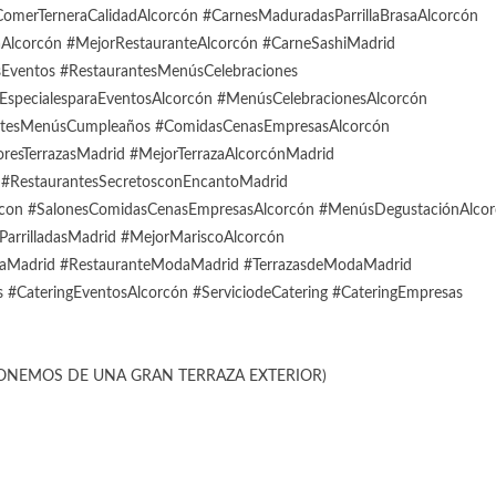
merTerneraCalidadAlcorcón #CarnesMaduradasParrillaBrasaAlcorcón
aAlcorcón #MejorRestauranteAlcorcón #CarneSashiMadrid
esEventos #RestaurantesMenúsCelebraciones
specialesparaEventosAlcorcón #MenúsCelebracionesAlcorcón
antesMenúsCumpleaños #ComidasCenasEmpresasAlcorcón
esTerrazasMadrid #MejorTerrazaAlcorcónMadrid
#RestaurantesSecretosconEncantoMadrid
con #SalonesComidasCenasEmpresasAlcorcón #MenúsDegustaciónAlco
ParrilladasMadrid #MejorMariscoAlcorcón
daMadrid #RestauranteModaMadrid #TerrazasdeModaMadrid
 #CateringEventosAlcorcón #ServiciodeCatering #CateringEmpresas
ONEMOS DE UNA GRAN TERRAZA EXTERIOR)