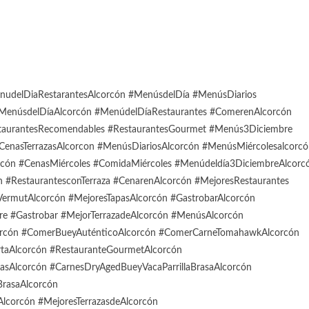
udelDiaRestarantesAlcorcón #MenúsdelDía #MenúsDiarios
 #MenúsdelDíaAlcorcón #MenúdelDíaRestaurantes #ComerenAlcorcón
taurantesRecomendables #RestaurantesGourmet #Menús3Diciembre
CenasTerrazasAlcorcon #MenúsDiariosAlcorcón #MenúsMiércolesalcorc
cón #CenasMiércoles #ComidaMiércoles #Menúdeldía3DiciembreAlcorc
n #RestaurantesconTerraza #CenarenAlcorcón #MejoresRestaurantes
ermutAlcorcón #MejoresTapasAlcorcón #GastrobarAlcorcón
 #Gastrobar #MejorTerrazadeAlcorcón #MenúsAlcorcón
orcón #ComerBueyAuténticoAlcorcón #ComerCarneTomahawkAlcorcón
rtaAlcorcón #RestauranteGourmetAlcorcón
dasAlcorcón #CarnesDryAgedBueyVacaParrillaBrasaAlcorcón
BrasaAlcorcón
corcón #MejoresTerrazasdeAlcorcón