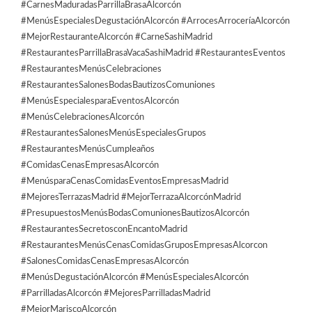
#CarnesMaduradasParrillaBrasaAlcorcón
#MenúsEspecialesDegustaciónAlcorcón #ArrocesArroceríaAlcorcón
#MejorRestauranteAlcorcón #CarneSashiMadrid
#RestaurantesParrillaBrasaVacaSashiMadrid #RestaurantesEventos
#RestaurantesMenúsCelebraciones
#RestaurantesSalonesBodasBautizosComuniones
#MenúsEspecialesparaEventosAlcorcón
#MenúsCelebracionesAlcorcón
#RestaurantesSalonesMenúsEspecialesGrupos
#RestaurantesMenúsCumpleaños
#ComidasCenasEmpresasAlcorcón
#MenúsparaCenasComidasEventosEmpresasMadrid
#MejoresTerrazasMadrid #MejorTerrazaAlcorcónMadrid
#PresupuestosMenúsBodasComunionesBautizosAlcorcón
#RestaurantesSecretosconEncantoMadrid
#RestaurantesMenúsCenasComidasGruposEmpresasAlcorcon
#SalonesComidasCenasEmpresasAlcorcón
#MenúsDegustaciónAlcorcón #MenúsEspecialesAlcorcón
#ParrilladasAlcorcón #MejoresParrilladasMadrid
#MejorMariscoAlcorcón