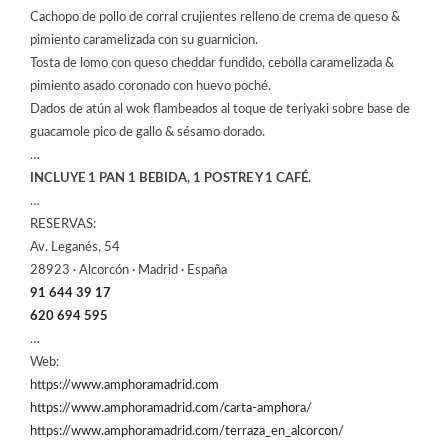
Cachopo de pollo de corral crujientes relleno de crema de queso &
pimiento caramelizada con su guarnicion.
Tosta de lomo con queso cheddar fundido, cebolla caramelizada &
pimiento asado coronado con huevo poché.
Dados de atún al wok flambeados al toque de teriyaki sobre base de
guacamole pico de gallo & sésamo dorado.
…
INCLUYE 1 PAN 1 BEBIDA, 1 POSTRE Y 1 CAFÉ.
…
RESERVAS:
Av. Leganés, 54
28923 · Alcorcón · Madrid · España
91 644 39 17
620 694 595
…
Web:
https://www.amphoramadrid.com
https://www.amphoramadrid.com/carta-amphora/
https://www.amphoramadrid.com/terraza_en_alcorcon/