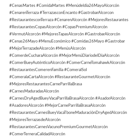
#CenasMartes #ComidaMartes #Menúdeldía26MayoAlcorcón
#CenarenTerraza #TerrazasconEncanto #GastrobarAlcorcon
#RestaurantesconTerraza #CenarenAlcorcón #MejoresRestaurantes
#RestaurantesCopasAlcorcón #CopasPremiumAlcorcón
#VermutAlcorcón #MejoresTapasAlcorcón #GastrobarAlcorcón
#Cenas26Mayo #MenuEconómico #Comidas26Mayo #Gastrobar
#MejorTerrazadeAlcorcón #MenúsAlcorcón
#ComerdeCucharaAlcorcón #MejorMenúDiariodelDíaAlcorcón
#ComerBueyAuténticoAlcorcón #ComerCarneTomahawkAlcorcón
#RestaurantesComerenFamilia #ComeralSol
#ComeralaCartaAlcorcón #RestauranteGourmetAlcorcón
#MejoresRestaurantesCarneParrillaBrasa
#CarnesMaduradasAlcorcón
#CarnesDryAgedBueyVacaParrillaBrasaAlcorcón #AsadorAlcorcón
#AsadoresAlcorcón #MejorCarneParrillaBrasaAlcorcón
#RestaurantesCarnesBueyVacaTboneMaduraciónDryAgedAlcorcón
#MejoresTerrazasdeAlcorcón
#RestaurantesCarnesVacunoPremiumGourmetAlcorcón
#ComerTerneraCalidadAlcorcón