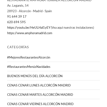
RESTAURANTE AMPHORA TERRAZA ALCORCÓN MADRID
Av. Leganés, 54
28923 · Alcorcón · Madrid · Spain
91 644 39 17
620 694 595
https://youtu.be/HeULHal1yEY
(Vea aquí nuestras instalaciones)
https://www.amphoramadrid.com
CATEGORÍAS
#MejoresRestaurantesAlcorcón
#RestaurantesMenúsNavidades
BUENOS MENÚS DEL DÍA ALCORCÓN
CENAS CENAR LUNES ALCORCÓN MADRID
CENAS CENAR MARTES ALCORCÓN MADRID
CENAS CENAR VIERNES ALCORCÓN MADRID