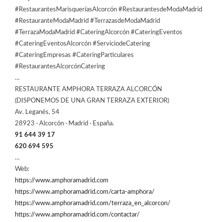
#RestaurantesMarisqueríasAlcorcón #RestaurantesdeModaMadrid
#RestauranteModaMadrid #TerrazasdeModaMadrid
#TerrazaModaMadrid #CateringAlcorcón #CateringEventos
#CateringEventosAlcorcón #ServiciodeCatering
#CateringEmpresas #CateringParticulares
#RestaurantesAlcorcónCatering
…
RESTAURANTE AMPHORA TERRAZA ALCORCÓN
(DISPONEMOS DE UNA GRAN TERRAZA EXTERIOR)
Av. Leganés, 54
28923 · Alcorcón · Madrid · España.
91 644 39 17
620 694 595
…
Web:
https://www.amphoramadrid.com
https://www.amphoramadrid.com/carta-amphora/
https://www.amphoramadrid.com/terraza_en_alcorcon/
https://www.amphoramadrid.com/contactar/