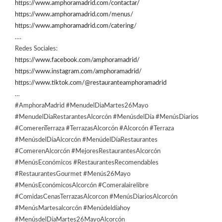
https://www.amphoramadrid.com/contactar/
https://www.amphoramadrid.com/menus/
https://www.amphoramadrid.com/catering
/
….
Redes Sociales:
https://www.facebook.com/amphoramadrid/
https://www.instagram.com/amphoramadrid/
https://www.tiktok.com/@restauranteamphoramadrid
…
#AmphoraMadrid #MenudelDiaMartes26Mayo
#MenudelDiaRestarantesAlcorcón #MenúsdelDía #MenúsDiarios
#ComerenTerraza #TerrazasAlcorcón #Alcorcón #Terraza
#MenúsdelDíaAlcorcón #MenúdelDíaRestaurantes
#ComerenAlcorcón #MejoresRestaurantesAlcorcón
#MenúsEconómicos #RestaurantesRecomendables
#RestaurantesGourmet #Menús26Mayo
#MenúsEconómicosAlcorcón #Comeralairelibre
#ComidasCenasTerrazasAlcorcon #MenúsDiariosAlcorcón
#MenúsMartesalcorcón #Menúdeldíahoy
#MenúsdelDíaMartes26MayoAlcorcón