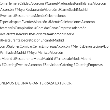
merTerneraCalidadAlcorcón #CarnesMaduradasParrillaBrasaAlcorcón
aAlcorcón #MejorRestauranteAlcorcón #CarneSashiMadrid
esEventos #RestaurantesMenúsCelebraciones
specialesparaEventosAlcorcón #MenúsCelebracionesAlcorcón
antesMenúsCumpleaños #ComidasCenasEmpresasAlcorcón
esTerrazasMadrid #MejorTerrazaAlcorcónMadrid
#RestaurantesSecretosconEncantoMadrid
con #SalonesComidasCenasEmpresasAlcorcón #MenúsDegustaciónAlco
ParrilladasMadrid #MejorMariscoAlcorcón
daMadrid #RestauranteModaMadrid #TerrazasdeModaMadrid
 #CateringEventosAlcorcón #ServiciodeCatering #CateringEmpresas
ONEMOS DE UNA GRAN TERRAZA EXTERIOR)