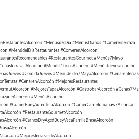
estarantesAlcorcón #MenúsdelDía #MenúsDiarios #ComerenTerraza
orcón #MenúdelDíaRestaurantes #ComerenAlcorcón
staurantesRecomendables #RestaurantesGourmet #Menús7Mayo
CenasTerrazasAlcorcon #MenúsDiariosAlcorcón #MenúsJuevesalcorcón
nasJueves #ComidaJueves #Menúdeldía7MayoAlcorcón #CenarenTerraz
onTerraza #CenarenAlcorcón #MejoresRestaurantes
ermutAlcorcón #MejoresTapasAlcorcón #GastrobarAlcorcón #Cenas7Ma
razadeAlcorcón #MenúsAlcorcón
orcón #ComerBueyAuténticoAlcorcón #ComerCarneTomahawkAlcorcón
rtaAlcorcón #RestauranteGourmetAlcorcón
dasAlcorcón #CarnesDryAgedBueyVacaParrillaBrasaAlcorcón
BrasaAlcorcón
corcón #MejoresTerrazasdeAlcorcón