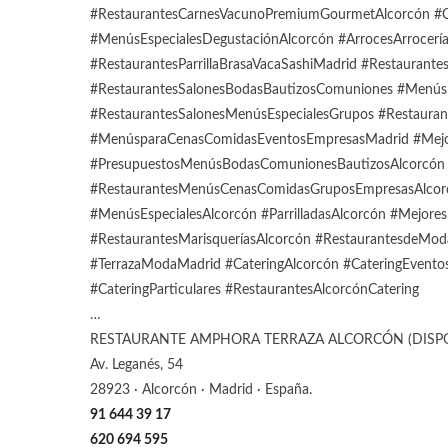
#RestaurantesCarnesVacunoPremiumGourmetAlcorcón #Co
#MenúsEspecialesDegustaciónAlcorcón #ArrocesArrocerí
#RestaurantesParrillaBrasaVacaSashiMadrid #Restaurant
#RestaurantesSalonesBodasBautizosComuniones #MenúsE
#RestaurantesSalonesMenúsEspecialesGrupos #Restaur
#MenúsparaCenasComidasEventosEmpresasMadrid #Mejor
#PresupuestosMenúsBodasComunionesBautizosAlcorcón 
#RestaurantesMenúsCenasComidasGruposEmpresasAlcor
#MenúsEspecialesAlcorcón #ParrilladasAlcorcón #Mejores
#RestaurantesMarisqueríasAlcorcón #RestaurantesdeMo
#TerrazaModaMadrid #CateringAlcorcón #CateringEventos
#CateringParticulares #RestaurantesAlcorcónCatering
…
RESTAURANTE AMPHORA TERRAZA ALCORCÓN (DISP
Av. Leganés, 54
28923 · Alcorcón · Madrid · España.
91 644 39 17
620 694 595