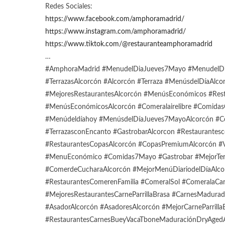
Redes Sociales:
https://www.facebook.com/amphoramadrid/
https://www.instagram.com/amphoramadrid/
https://www.tiktok.com/@restauranteamphoramadrid
…
#AmphoraMadrid #MenudelDiaJueves7Mayo #MenudelDiaR
#TerrazasAlcorcón #Alcorcón #Terraza #MenúsdelDíaAlc
#MejoresRestaurantesAlcorcón #MenúsEconómicos #Re
#MenúsEconómicosAlcorcón #Comeralairelibre #Comidas
#Menúdeldíahoy #MenúsdelDíaJueves7MayoAlcorcón #Ce
#TerrazasconEncanto #GastrobarAlcorcon #Restaurantesc
#RestaurantesCopasAlcorcón #CopasPremiumAlcorcón #V
#MenuEconómico #Comidas7Mayo #Gastrobar #MejorTer
#ComerdeCucharaAlcorcón #MejorMenúDiariodelDíaAlc
#RestaurantesComerenFamilia #ComeralSol #ComeralaCa
#MejoresRestaurantesCarneParrillaBrasa #CarnesMadura
#AsadorAlcorcón #AsadoresAlcorcón #MejorCarneParrilla
#RestaurantesCarnesBueyVacaTboneMaduraciónDryAgedAl