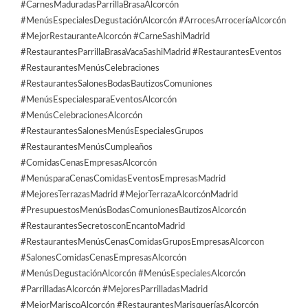
#CarnesMaduradasParrillaBrasaAlcorcón
#MenúsEspecialesDegustaciónAlcorcón #ArrocesArroceríaAlcorcón
#MejorRestauranteAlcorcón #CarneSashiMadrid
#RestaurantesParrillaBrasaVacaSashiMadrid #RestaurantesEventos
#RestaurantesMenúsCelebraciones
#RestaurantesSalonesBodasBautizosComuniones
#MenúsEspecialesparaEventosAlcorcón
#MenúsCelebracionesAlcorcón
#RestaurantesSalonesMenúsEspecialesGrupos
#RestaurantesMenúsCumpleaños
#ComidasCenasEmpresasAlcorcón
#MenúsparaCenasComidasEventosEmpresasMadrid
#MejoresTerrazasMadrid #MejorTerrazaAlcorcónMadrid
#PresupuestosMenúsBodasComunionesBautizosAlcorcón
#RestaurantesSecretosconEncantoMadrid
#RestaurantesMenúsCenasComidasGruposEmpresasAlcorcon
#SalonesComidasCenasEmpresasAlcorcón
#MenúsDegustaciónAlcorcón #MenúsEspecialesAlcorcón
#ParrilladasAlcorcón #MejoresParrilladasMadrid
#MejorMariscoAlcorcón #RestaurantesMarisqueríasAlcorcón