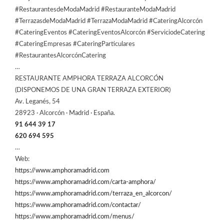
#RestaurantesdeModaMadrid #RestauranteModaMadrid
#TerrazasdeModaMadrid #TerrazaModaMadrid #CateringAlcorcón
#CateringEventos #CateringEventosAlcorcón #ServiciodeCatering
#CateringEmpresas #CateringParticulares
#RestaurantesAlcorcónCatering
…
RESTAURANTE AMPHORA TERRAZA ALCORCÓN
(DISPONEMOS DE UNA GRAN TERRAZA EXTERIOR)
Av. Leganés, 54
28923 · Alcorcón · Madrid · España.
91 644 39 17
620 694 595
…
Web:
https://www.amphoramadrid.com
https://www.amphoramadrid.com/carta-amphora/
https://www.amphoramadrid.com/terraza_en_alcorcon/
https://www.amphoramadrid.com/contactar/
https://www.amphoramadrid.com/menus/