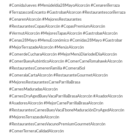
#ComidaJueves #Menúdeldía28MayoAlcorcón #CenarenTerraza
#TerrazasconEncanto #GastrobarAlcorcon #RestaurantesconTerraza
#CenarenAlcorcón #MejoresRestaurantes
#RestaurantesCopasAlcorcón #CopasPremiumAlcorcón
#VermutAlcorcón #MejoresTapasAlcorcón #GastrobarAlcorcón
#Cenas28Mayo #MenuEconómico #Comidas28Mayo #Gastrobar
#MejorTerrazadeAlcorcón #MenúsAlcorcón
#ComerdeCucharaAlcorcón #MejorMenúDiariodelDíaAlcorcón
#ComerBueyAuténticoAlcorcón #ComerCarneTomahawkAlcorcón
#RestaurantesComerenFamilia #ComeralSol
#ComeralaCartaAlcorcón #RestauranteGourmetAlcorcón
#MejoresRestaurantesCarneParrillaBrasa
#CarnesMaduradasAlcorcón
#CarnesDryAgedBueyVacaParrillaBrasaAlcorcón #AsadorAlcorcón
#AsadoresAlcorcón #MejorCarneParrillaBrasaAlcorcón
#RestaurantesCarnesBueyVacaTboneMaduraciónDryAgedAlcorcón
#MejoresTerrazasdeAlcorcón
#RestaurantesCarnesVacunoPremiumGourmetAlcorcón
#ComerTerneraCalidadAlcorcón