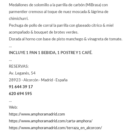
Medallones de solomillo a la parrilla de carbón (MiBrasa) con
parmentier cremoso al toque de nuez moscada & lágrima de
chimichurri.
Pechuga de pollo de corral la parrilla con glaseado cítrico & miel
acompañado & bouquet de brotes verdes.
Dorada al horno con base de pisto manchego & vinagreta de tomate.
…
INCLUYE 1 PAN 1 BEBIDA, 1 POSTRE Y 1 CAFÉ.
…
RESERVAS:
Av. Leganés, 54
28923 · Alcorcón · Madrid · España
91 644 39 17
620 694 595
…
Web:
https://www.amphoramadrid.com
https://www.amphoramadrid.com/carta-amphora/
https://www.amphoramadrid.com/terraza_en_alcorcon/