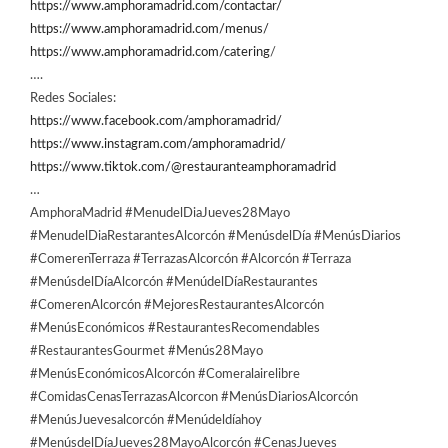
https://www.amphoramadrid.com/contactar/
https://www.amphoramadrid.com/menus/
https://www.amphoramadrid.com/catering
/
….
Redes Sociales:
https://www.facebook.com/amphoramadrid/
https://www.instagram.com/amphoramadrid/
https://www.tiktok.com/@restauranteamphoramadrid
…
AmphoraMadrid #MenudelDiaJueves28Mayo
#MenudelDiaRestarantesAlcorcón #MenúsdelDía #MenúsDiarios
#ComerenTerraza #TerrazasAlcorcón #Alcorcón #Terraza
#MenúsdelDíaAlcorcón #MenúdelDíaRestaurantes
#ComerenAlcorcón #MejoresRestaurantesAlcorcón
#MenúsEconómicos #RestaurantesRecomendables
#RestaurantesGourmet #Menús28Mayo
#MenúsEconómicosAlcorcón #Comeralairelibre
#ComidasCenasTerrazasAlcorcon #MenúsDiariosAlcorcón
#MenúsJuevesalcorcón #Menúdeldíahoy
#MenúsdelDíaJueves28MayoAlcorcón #CenasJueves