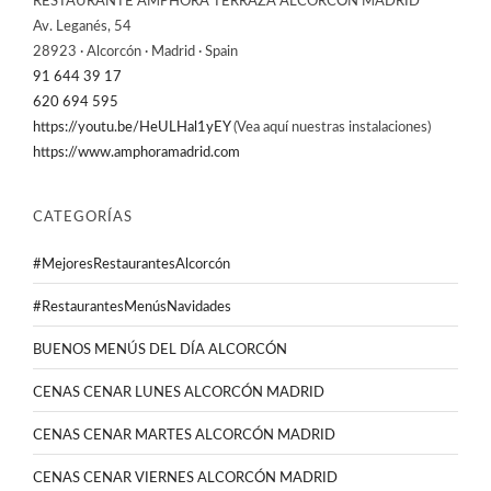
RESTAURANTE AMPHORA TERRAZA ALCORCÓN MADRID
Av. Leganés, 54
28923 · Alcorcón · Madrid · Spain
91 644 39 17
620 694 595
https://youtu.be/HeULHal1yEY
(Vea aquí nuestras instalaciones)
https://www.amphoramadrid.com
CATEGORÍAS
#MejoresRestaurantesAlcorcón
#RestaurantesMenúsNavidades
BUENOS MENÚS DEL DÍA ALCORCÓN
CENAS CENAR LUNES ALCORCÓN MADRID
CENAS CENAR MARTES ALCORCÓN MADRID
CENAS CENAR VIERNES ALCORCÓN MADRID