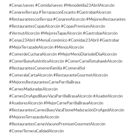
#CenasJueves #ComidaJueves #Menúdeldía23AbrilAlcorcón
#CenarenTerraza #TerrazasconEncanto #GastrobarAlcorcon
#RestaurantesconTerraza #CenarenAlcorcón #MejoresRestaurantes
#RestaurantesCopasAlcorcón #CopasPremiumAlcorcón
#VermutAlcorcón #MejoresTapasAlcorcón #GastrobarAlcorcón
#Cenas23Abril #MenuEconómico #Comidas23Abril #Gastrobar
#MejorTerrazadeAlcorcón #MenúsAlcorcón
#ComerdeCucharaAlcorcón #MejorMenúDiariodelDíaAlcorcón
#ComerBueyAuténticoAlcorcón #ComerCarneTomahawkAlcorcón
#RestaurantesComerenFamilia #ComeralSol
#ComeralaCartaAlcorcón #RestauranteGourmetAlcorcón
#MejoresRestaurantesCarneParrillaBrasa
#CarnesMaduradasAlcorcón
#CarnesDryAgedBueyVacaParrillaBrasaAlcorcón #AsadorAlcorcón
#AsadoresAlcorcón #MejorCarneParrillaBrasaAlcorcón
#RestaurantesCarnesBueyVacaTboneMaduraciónDryAgedAlcorcón
#MejoresTerrazasdeAlcorcón
#RestaurantesCarnesVacunoPremiumGourmetAlcorcón
#ComerTerneraCalidadAlcorcón