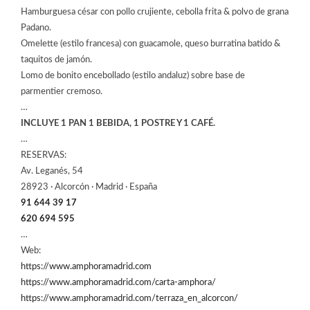
Hamburguesa césar con pollo crujiente, cebolla frita & polvo de grana
Padano.
Omelette (estilo francesa) con guacamole, queso burratina batido &
taquitos de jamón.
Lomo de bonito encebollado (estilo andaluz) sobre base de
parmentier cremoso.
…
INCLUYE 1 PAN 1 BEBIDA, 1 POSTRE Y 1 CAFÉ.
…
RESERVAS:
Av. Leganés, 54
28923 · Alcorcón · Madrid · España
91 644 39 17
620 694 595
…
Web:
https://www.amphoramadrid.com
https://www.amphoramadrid.com/carta-amphora/
https://www.amphoramadrid.com/terraza_en_alcorcon/