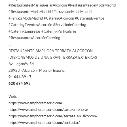
#RestaurantesMarisqueríasAlcorcón #RestaurantesdeModaMadrid
#RestauranteModaMadrid #TerrazasdeModaMadrid
#TerrazaModaMadrid #CateringAlcorcón #CateringEventos
#CateringEventosAlcorcón #ServiciodeCatering
#CateringEmpresas #CateringParticulares
#RestaurantesAlcorcónCatering
…
RESTAURANTE AMPHORA TERRAZA ALCORCÓN
(DISPONEMOS DE UNA GRAN TERRAZA EXTERIOR)
Av. Leganés, 54
28923 · Alcorcón · Madrid · España.
91 644 39 17
620 694 595
…
Web:
https://www.amphoramadrid.com
https://www.amphoramadrid.com/carta-amphora/
https://www.amphoramadrid.com/terraza_en_alcorcon/
https://www.amphoramadrid.com/contactar/