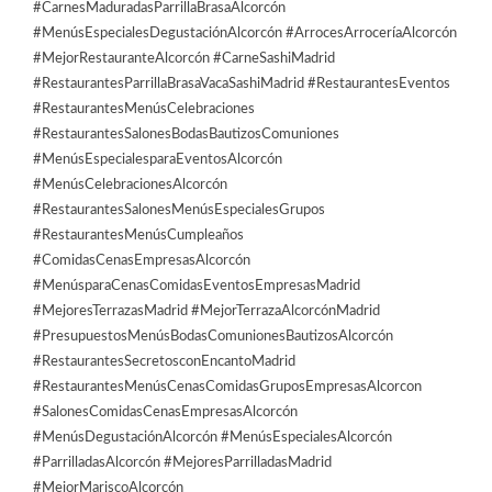
#CarnesMaduradasParrillaBrasaAlcorcón
#MenúsEspecialesDegustaciónAlcorcón #ArrocesArroceríaAlcorcón
#MejorRestauranteAlcorcón #CarneSashiMadrid
#RestaurantesParrillaBrasaVacaSashiMadrid #RestaurantesEventos
#RestaurantesMenúsCelebraciones
#RestaurantesSalonesBodasBautizosComuniones
#MenúsEspecialesparaEventosAlcorcón
#MenúsCelebracionesAlcorcón
#RestaurantesSalonesMenúsEspecialesGrupos
#RestaurantesMenúsCumpleaños
#ComidasCenasEmpresasAlcorcón
#MenúsparaCenasComidasEventosEmpresasMadrid
#MejoresTerrazasMadrid #MejorTerrazaAlcorcónMadrid
#PresupuestosMenúsBodasComunionesBautizosAlcorcón
#RestaurantesSecretosconEncantoMadrid
#RestaurantesMenúsCenasComidasGruposEmpresasAlcorcon
#SalonesComidasCenasEmpresasAlcorcón
#MenúsDegustaciónAlcorcón #MenúsEspecialesAlcorcón
#ParrilladasAlcorcón #MejoresParrilladasMadrid
#MejorMariscoAlcorcón