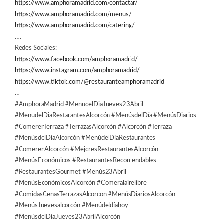
https://www.amphoramadrid.com/contactar/
https://www.amphoramadrid.com/menus/
https://www.amphoramadrid.com/catering
/
….
Redes Sociales:
https://www.facebook.com/amphoramadrid/
https://www.instagram.com/amphoramadrid/
https://www.tiktok.com/@restauranteamphoramadrid
…
#AmphoraMadrid #MenudelDiaJueves23Abril
#MenudelDiaRestarantesAlcorcón #MenúsdelDía #MenúsDiarios
#ComerenTerraza #TerrazasAlcorcón #Alcorcón #Terraza
#MenúsdelDíaAlcorcón #MenúdelDíaRestaurantes
#ComerenAlcorcón #MejoresRestaurantesAlcorcón
#MenúsEconómicos #RestaurantesRecomendables
#RestaurantesGourmet #Menús23Abril
#MenúsEconómicosAlcorcón #Comeralairelibre
#ComidasCenasTerrazasAlcorcon #MenúsDiariosAlcorcón
#MenúsJuevesalcorcón #Menúdeldíahoy
#MenúsdelDíaJueves23AbrilAlcorcón