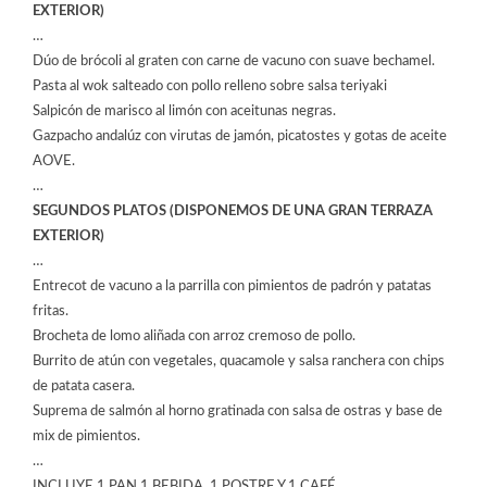
EXTERIOR)
…
Dúo de brócoli al graten con carne de vacuno con suave bechamel.
Pasta al wok salteado con pollo relleno sobre salsa teriyaki
Salpicón de marisco al limón con aceitunas negras.
Gazpacho andalúz con virutas de jamón, picatostes y gotas de aceite
AOVE.
…
SEGUNDOS PLATOS (DISPONEMOS DE UNA GRAN TERRAZA
EXTERIOR)
…
Entrecot de vacuno a la parrilla con pimientos de padrón y patatas
fritas.
Brocheta de lomo aliñada con arroz cremoso de pollo.
Burrito de atún con vegetales, quacamole y salsa ranchera con chips
de patata casera.
Suprema de salmón al horno gratinada con salsa de ostras y base de
mix de pimientos.
…
INCLUYE 1 PAN 1 BEBIDA, 1 POSTRE Y 1 CAFÉ.