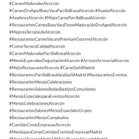
#CarnesMaduradasAlcorcón
#CarnesDryAgedBueyVacaParrillaBrasaAlcorcón #AsadorAlcorcón
#AsadoresAlcorcón #MejorCarneParrillaBrasaAlcorcón
#RestaurantesCarnesBueyVacaTboneMaduraciónDryAgedAlcorcón
#MejoresTerrazasdeAlcorcón
#RestaurantesCarnesVacunoPremiumGourmetAlcorcón
#ComerTerneraCalidadAlcorcón
#CarnesMaduradasParrillaBrasaAlcorcón
#MenúsEspecialesDegustaciónAlcorcón #ArrocesArroceríaAlcorcón
#MejorRestauranteAlcorcón #CarneSashiMadrid
#RestaurantesParrillaBrasaVacaSashiMadrid #RestaurantesEventos
#RestaurantesMenúsCelebraciones
#RestaurantesSalonesBodasBautizosComuniones
#MenúsEspecialesparaEventosAlcorcón
#MenúsCelebracionesAlcorcón
#RestaurantesSalonesMenúsEspecialesGrupos
#RestaurantesMenúsCumpleaños
#ComidasCenasEmpresasAlcorcón
#MenúsparaCenasComidasEventosEmpresasMadrid