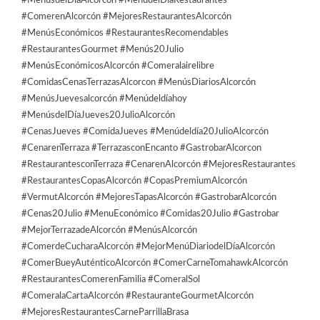
#MenúsdelDíaAlcorcón #MenúdelDíaRestaurantes
#ComerenAlcorcón #MejoresRestaurantesAlcorcón
#MenúsEconómicos #RestaurantesRecomendables
#RestaurantesGourmet #Menús20Julio
#MenúsEconómicosAlcorcón #Comeralairelibre
#ComidasCenasTerrazasAlcorcon #MenúsDiariosAlcorcón
#MenúsJuevesalcorcón #Menúdeldíahoy
#MenúsdelDíaJueves20JulioAlcorcón
#CenasJueves #ComidaJueves #Menúdeldía20JulioAlcorcón
#CenarenTerraza #TerrazasconEncanto #GastrobarAlcorcon
#RestaurantesconTerraza #CenarenAlcorcón #MejoresRestaurantes
#RestaurantesCopasAlcorcón #CopasPremiumAlcorcón
#VermutAlcorcón #MejoresTapasAlcorcón #GastrobarAlcorcón
#Cenas20Julio #MenuEconómico #Comidas20Julio #Gastrobar
#MejorTerrazadeAlcorcón #MenúsAlcorcón
#ComerdeCucharaAlcorcón #MejorMenúDiariodelDíaAlcorcón
#ComerBueyAuténticoAlcorcón #ComerCarneTomahawkAlcorcón
#RestaurantesComerenFamilia #ComeralSol
#ComeralaCartaAlcorcón #RestauranteGourmetAlcorcón
#MejoresRestaurantesCarneParrillaBrasa