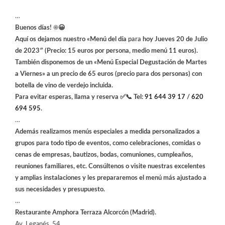
…
Buenos días! ☀️😀
Aquí os dejamos nuestro «Menú del día
para
hoy Jueves 20 de Julio
de 2023″ (Precio: 15 euros por persona, medio menú 11 euros).
También disponemos de un «Menú Especial Degustación de Martes
a Viernes» a un precio de 65 euros (precio para dos personas) con
botella de vino de verdejo incluida.
Para evitar esperas, llama y reserva ✅📞 Tel:
91 644 39 17
/
620
694 595
.
…
Además realizamos menús especiales a medida personalizados a
grupos para todo tipo de eventos, como celebraciones, comidas o
cenas de empresas, bautizos, bodas, comuniones, cumpleaños,
reuniones familiares, etc. Consúltenos o visite nuestras excelentes
y amplias instalaciones y les prepararemos el menú más ajustado a
sus necesidades y presupuesto.
…
Restaurante Amphora Terraza Alcorcón (Madrid).
Av. Leganés, 54