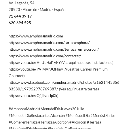
Av. Leganés, 54
28923 · Alcorcón · Madrid · España
91 644 39 17
620 694 595
…
https://www.amphoramadrid.com
https://www.amphoramadrid.com/carta-amphora/
https://www.amphoramadrid.com/terraza_en_alcorcon/
https://www.amphoramadrid.com/contactar/
https://youtu.be/HeULHal1yEY
(Vea aquí nuestras instalaciones)
https://youtu.be/PViMVhJQHnw
(Nuestras Carnes Premium
Gourmet).
https://www.facebook.com/amphoramadrid/photos/a.1621443856
83580/197952978769387/
(Vea aquí nuestra terraza
https://youtu.be/Q4jLvoclp0k
)
…
#AmphoraMadrid #MenudelDiaJueves20Julio
#MenudelDiaRestarantesAlcorcón #MenúsdelDía #MenúsDiarios
#ComerenTerraza #TerrazasAlcorcón #Alcorcón #Terraza