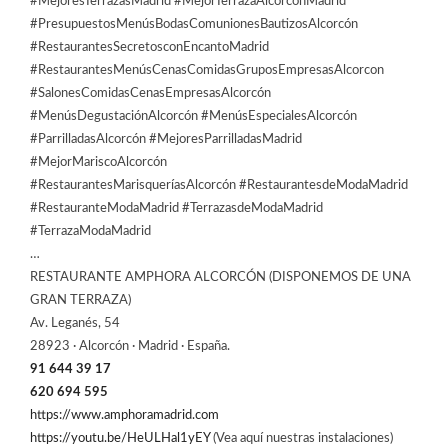
#MejoresTerrazasMadrid #MejorTerrazaAlcorcónMadrid
#PresupuestosMenúsBodasComunionesBautizosAlcorcón
#RestaurantesSecretosconEncantoMadrid
#RestaurantesMenúsCenasComidasGruposEmpresasAlcorcon
#SalonesComidasCenasEmpresasAlcorcón
#MenúsDegustaciónAlcorcón #MenúsEspecialesAlcorcón
#ParrilladasAlcorcón #MejoresParrilladasMadrid
#MejorMariscoAlcorcón
#RestaurantesMarisqueríasAlcorcón #RestaurantesdeModaMadrid
#RestauranteModaMadrid #TerrazasdeModaMadrid
#TerrazaModaMadrid
…
RESTAURANTE AMPHORA ALCORCÓN (DISPONEMOS DE UNA
GRAN TERRAZA)
Av. Leganés, 54
28923 · Alcorcón · Madrid · España.
91 644 39 17
620 694 595
https://www.amphoramadrid.com
https://youtu.be/HeULHal1yEY
(Vea aquí nuestras instalaciones)