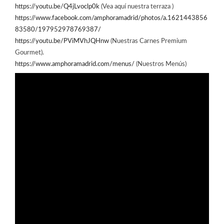
https://youtu.be/Q4jLvoclp0k
(Vea aquí nuestra terraza )
https://www.facebook.com/amphoramadrid/photos/a.1621443856
83580/197952978769387/
https://youtu.be/PViMVhJQHnw
(Nuestras Carnes Premium
Gourmet).
https://www.amphoramadrid.com/menus/
(Nuestros Menús)